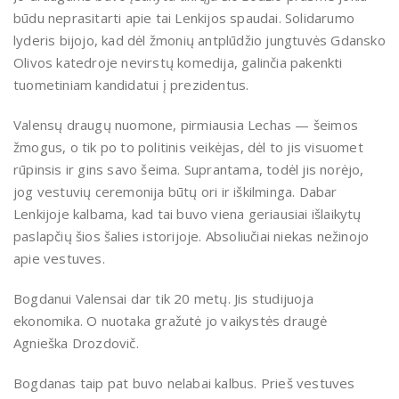
būdu neprasitarti apie tai Lenkijos spaudai. Solidarumo
lyderis bijojo, kad dėl žmonių antplūdžio jungtuvės Gdansko
Olivos katedroje nevirstų komedija, galinčia pakenkti
tuometiniam kandidatui į prezidentus.
Valensų draugų nuomone, pirmiausia Lechas — šeimos
žmogus, o tik po to politinis veikėjas, dėl to jis visuomet
rūpinsis ir gins savo šeima. Suprantama, todėl jis norėjo,
jog vestuvių ceremonija būtų ori ir iškilminga. Dabar
Lenkijoje kalbama, kad tai buvo viena geriausiai išlaikytų
paslapčių šios šalies istorijoje. Absoliučiai niekas nežinojo
apie vestuves.
Bogdanui Valensai dar tik 20 metų. Jis studijuoja
ekonomika. O nuotaka gražutė jo vaikystės draugė
Agnieška Drozdovič.
Bogdanas taip pat buvo nelabai kalbus. Prieš vestuves