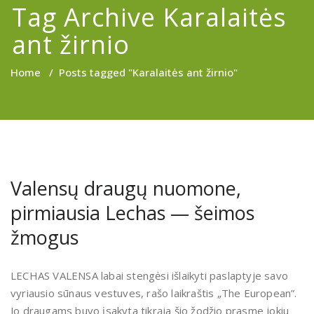
Tag Archive Karalaitės
ant žirnio
Home
/
Posts tagged "Karalaitės ant žirnio"
Valensų draugų nuomone,
pirmiausia Lechas — šeimos
žmogus
LECHAS VALENSA labai stengėsi išlaikyti paslaptyje savo
vyriausio sūnaus vestuves, rašo laikraštis „The European”.
Jo draugams buvo įsakyta tikrąja šio žodžio prasme jokiu