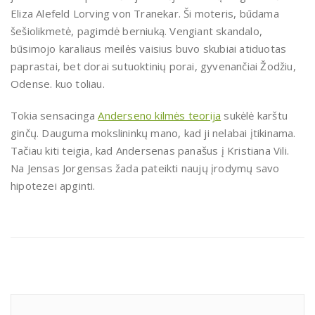
Eliza Alefeld Lorving von Tranekar. Ši moteris, būdama
šešiolikmetė, pagimdė berniuką. Vengiant skandalo,
būsimojo karaliaus meilės vaisius buvo skubiai atiduotas
paprastai, bet dorai sutuoktinių porai, gyvenančiai Žodžiu,
Odense. kuo toliau.
Tokia sensacinga
Anderseno kilmės teorija
sukėlė karštu
ginčų. Dauguma mokslininkų mano, kad ji nelabai įtikinama.
Tačiau kiti teigia, kad Andersenas panašus į Kristiana Vili.
Na Jensas Jorgensas žada pateikti naujų įrodymų savo
hipotezei apginti.