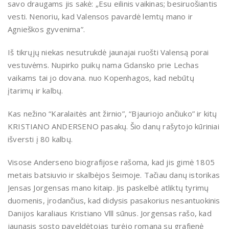
savo draugams jis sakė: „Esu eilinis vaikinas; besiruošiantis
vesti. Nenoriu, kad Valensos pavardė lemtų mano ir
Agnieškos gyvenima”.
Iš tikrųjų niekas nesutrukdė jaunajai ruošti Valensą porai
vestuvėms. Nupirko puikų nama Gdansko prie Lechas
vaikams tai jo dovana. nuo Kopenhagos, kad nebūtų
įtarimų ir kalbų.
Kas nežino “Karalaitės ant žirnio”, “Bjauriojo ančiuko” ir kitų
KRISTIANO ANDERSENO pasakų. Šio danų rašytojo kūriniai
išversti į 80 kalbų.
Visose Anderseno biografijose rašoma, kad jis gimė 1805
metais batsiuvio ir skalbėjos šeimoje. Tačiau danų istorikas
Jensas Jorgensas mano kitaip. Jis paskelbė atliktų tyrimų
duomenis, įrodančius, kad didysis pasakorius nesantuokinis
Danijos karaliaus Kristiano Vlll sūnus. Jorgensas rašo, kad
jaunasis sosto paveldėtojas turėjo romaną su grafienė