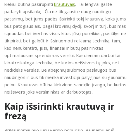
kiekiui būtina pasirūpinti
krautuvais
. Tai lengvai galite
padaryti apsilankę . Čia ne tik gausite daug naudingų
patarimų, bet jums padės išsirinkti tokį krautuvą, koks jums
bus patogiausiais, pagal krovinių dydį, svorį ir tūrį, būsimas
sąnaudas bei įvertins visus kitus jūsų poreikius, pasiūlys ne
tik pirkti, bet galbūt ir išsinuomoti reikiamą techniką, tam,
kad nenukentėtų jūsų finansai ir būtų pasirinktas
optimaliausias sprendimas verslui. Kasdieniam darbui tai
labai reikalinga technika, be kurios neišsiverstų joks, net
nedidelis verslas. Be abejonių siūlomos paslaugos bus
naudingos ir bus tik menka investicija palyginus su gaunamu
pelnu. Krautuvas būtina kiekvieno sandėlio įranga, be kurios
neišsivers joks verslininkas ar darbuotojas.
Kaip išsirinkti krautuvą ir
frezą
Priklausomai nuo jūsų verslo pobūdžio, gaunamų ar iš