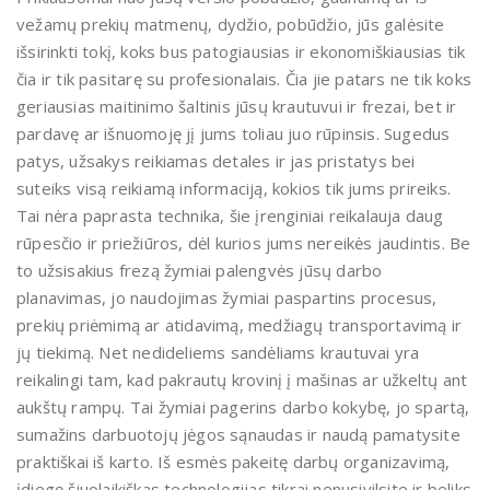
vežamų prekių matmenų, dydžio, pobūdžio, jūs galėsite
išsirinkti tokį, koks bus patogiausias ir ekonomiškiausias tik
čia ir tik pasitarę su profesionalais. Čia jie patars ne tik koks
geriausias maitinimo šaltinis jūsų krautuvui ir frezai, bet ir
pardavę ar išnuomoję jį jums toliau juo rūpinsis. Sugedus
patys, užsakys reikiamas detales ir jas pristatys bei
suteiks visą reikiamą informaciją, kokios tik jums prireiks.
Tai nėra paprasta technika, šie įrenginiai reikalauja daug
rūpesčio ir priežiūros, dėl kurios jums nereikės jaudintis. Be
to užsisakius frezą žymiai palengvės jūsų darbo
planavimas, jo naudojimas žymiai paspartins procesus,
prekių priėmimą ar atidavimą, medžiagų transportavimą ir
jų tiekimą. Net nedideliems sandėliams krautuvai yra
reikalingi tam, kad pakrautų krovinį į mašinas ar užkeltų ant
aukštų rampų. Tai žymiai pagerins darbo kokybę, jo spartą,
sumažins darbuotojų jėgos sąnaudas ir naudą pamatysite
praktiškai iš karto. Iš esmės pakeitę darbų organizavimą,
įdiegę šiuolaikiškas technologijas tikrai nenusivilsite ir beliks