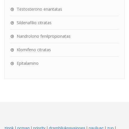
Testosterono enantatas
Sildenafilio citratas
Nandrolono fenilpropionatas
Klomifeno citratas
Epitalamino
zinok
|
pcmag
|
priority
|
drambliukosvajones
|
pauliusc
|
zup
|