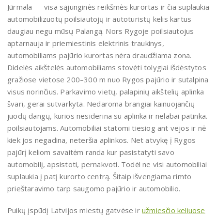
Jūrmala — visa sąjunginės reikšmės kurortas ir čia suplaukia
automobilizuotų poilsiautojų ir autoturistų kelis kartus
daugiau negu mūsų Palangą. Nors Rygoje poilsiautojus
aptarnauja ir priemiestinis elektrinis traukinys,
automobiliams pajūrio kurortas nėra draudžiama zona.
Didelės aikštelės automobiliams stovėti tolygiai išdėstytos
gražiose vietose 200–300 m nuo Rygos pajūrio ir sutalpina
visus norinčius. Parkavimo vietų, palapinių aikštelių aplinka
švari, gerai sutvarkyta. Nedaroma brangiai kainuojančių
juodų dangų, kurios nesiderina su aplinka ir nelabai patinka.
poilsiautojams. Automobiliai statomi tiesiog ant vejos ir nė
kiek jos negadina, neteršia aplinkos. Net atvykę į Rygos
pajūrį keliom savaitėm randa kur pasistatyti savo
automobilį, apsistoti, pernakvoti. Todėl ne visi automobiliai
suplaukia į patį kurorto centrą. Šitaip išvengiama rimto
prieštaravimo tarp saugomo pajūrio ir automobilio.
Puikų įspūdį Latvijos miestų gatvėse ir
užmiesčio keliuose