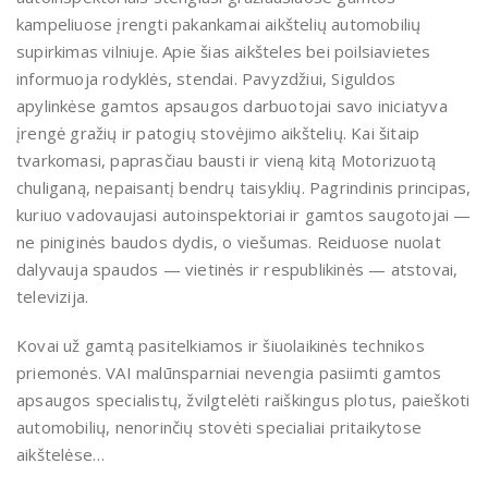
kampeliuose įrengti pakankamai aikštelių automobilių
supirkimas vilniuje. Apie šias aikšteles bei poilsiavietes
informuoja rodyklės, stendai. Pavyzdžiui, Siguldos
apylinkėse gamtos apsaugos darbuotojai savo iniciatyva
įrengė gražių ir patogių stovėjimo aikštelių. Kai šitaip
tvarkomasi, paprasčiau bausti ir vieną kitą Motorizuotą
chuliganą, nepaisantį bendrų taisyklių. Pagrindinis principas,
kuriuo vadovaujasi autoinspektoriai ir gamtos saugotojai —
ne piniginės baudos dydis, o viešumas. Reiduose nuolat
dalyvauja spaudos — vietinės ir respublikinės — atstovai,
televizija.
Kovai už gamtą pasitelkiamos ir šiuolaikinės technikos
priemonės. VAI malūnsparniai nevengia pasiimti gamtos
apsaugos specialistų, žvilgtelėti raiškingus plotus, paieškoti
automobilių, nenorinčių stovėti specialiai pritaikytose
aikštelėse…