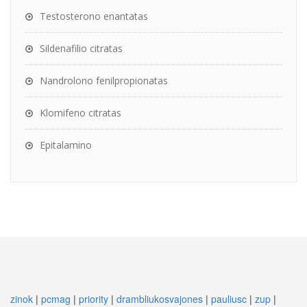
Testosterono enantatas
Sildenafilio citratas
Nandrolono fenilpropionatas
Klomifeno citratas
Epitalamino
zinok
|
pcmag
|
priority
|
drambliukosvajones
|
pauliusc
|
zup
|