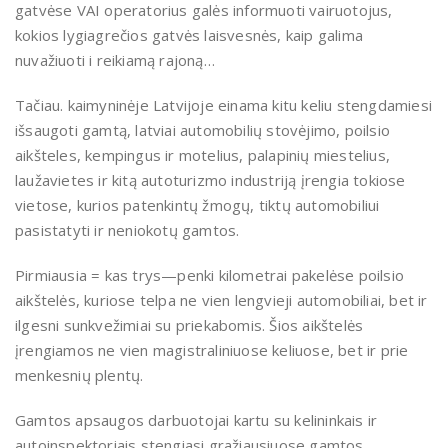
gatvėse VAI operatorius galės informuoti vairuotojus,
kokios lygiagrečios gatvės laisvesnės, kaip galima
nuvažiuoti i reikiamą rajoną…
Tačiau. kaimyninėje Latvijoje einama kitu keliu stengdamiesi
išsaugoti gamtą, latviai automobilių stovėjimo, poilsio
aikšteles, kempingus ir motelius, palapinių miestelius,
laužavietes ir kitą autoturizmo industriją įrengia tokiose
vietose, kurios patenkintų žmogų, tiktų automobiliui
pasistatyti ir neniokotų gamtos.
Pirmiausia = kas trys—penki kilometrai pakelėse poilsio
aikštelės, kuriose telpa ne vien lengvieji automobiliai, bet ir
ilgesni sunkvežimiai su priekabomis. Šios aikštelės
įrengiamos ne vien magistraliniuose keliuose, bet ir prie
menkesnių plentų.
Gamtos apsaugos darbuotojai kartu su kelininkais ir
autoinspektoriais stengiasi gražiausiuose gamtos