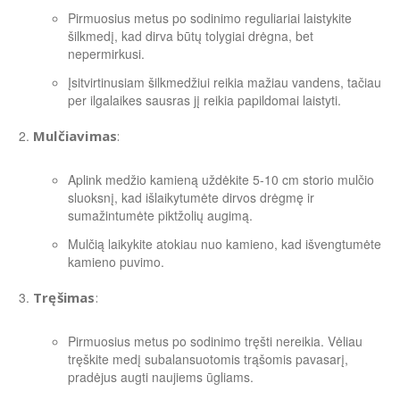
Pirmuosius metus po sodinimo reguliariai laistykite
šilkmedį, kad dirva būtų tolygiai drėgna, bet
nepermirkusi.
Įsitvirtinusiam šilkmedžiui reikia mažiau vandens, tačiau
per ilgalaikes sausras jį reikia papildomai laistyti.
Mulčiavimas
:
Aplink medžio kamieną uždėkite 5-10 cm storio mulčio
sluoksnį, kad išlaikytumėte dirvos drėgmę ir
sumažintumėte piktžolių augimą.
Mulčią laikykite atokiau nuo kamieno, kad išvengtumėte
kamieno puvimo.
Tręšimas
:
Pirmuosius metus po sodinimo tręšti nereikia. Vėliau
tręškite medį subalansuotomis trąšomis pavasarį,
pradėjus augti naujiems ūgliams.