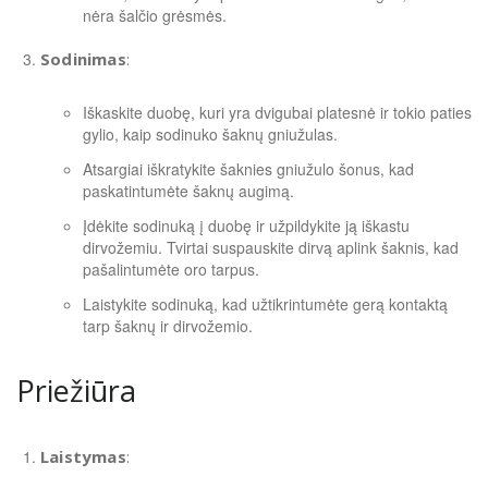
nėra šalčio grėsmės.
Sodinimas
:
Iškaskite duobę, kuri yra dvigubai platesnė ir tokio paties
gylio, kaip sodinuko šaknų gniužulas.
Atsargiai iškratykite šaknies gniužulo šonus, kad
paskatintumėte šaknų augimą.
Įdėkite sodinuką į duobę ir užpildykite ją iškastu
dirvožemiu. Tvirtai suspauskite dirvą aplink šaknis, kad
pašalintumėte oro tarpus.
Laistykite sodinuką, kad užtikrintumėte gerą kontaktą
tarp šaknų ir dirvožemio.
Priežiūra
Laistymas
: