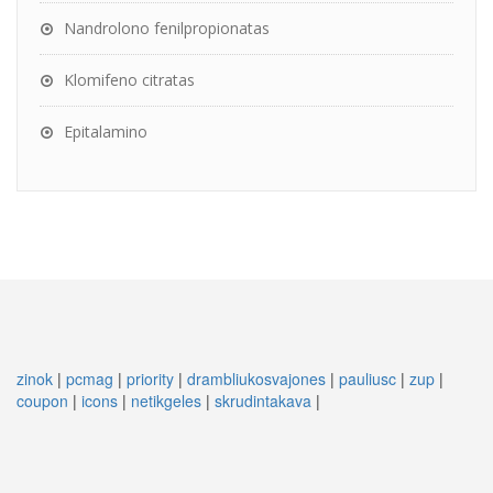
Nandrolono fenilpropionatas
Klomifeno citratas
Epitalamino
zinok
|
pcmag
|
priority
|
drambliukosvajones
|
pauliusc
|
zup
|
coupon
|
icons
|
netikgeles
|
skrudintakava
|