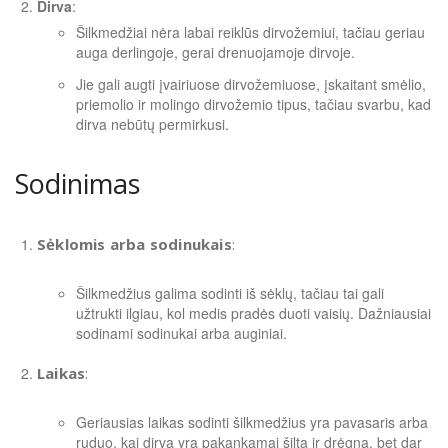
Dirva
:
Šilkmedžiai nėra labai reiklūs dirvožemiui, tačiau geriau
auga derlingoje, gerai drenuojamoje dirvoje.
Jie gali augti įvairiuose dirvožemiuose, įskaitant smėlio,
priemolio ir molingo dirvožemio tipus, tačiau svarbu, kad
dirva nebūtų permirkusi.
Sodinimas
Sėklomis arba sodinukais
:
Šilkmedžius galima sodinti iš sėklų, tačiau tai gali
užtrukti ilgiau, kol medis pradės duoti vaisių. Dažniausiai
sodinami sodinukai arba auginiai.
Laikas
:
Geriausias laikas sodinti šilkmedžius yra pavasaris arba
ruduo, kai dirva yra pakankamai šilta ir drėgna, bet dar