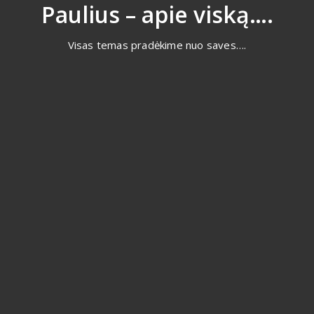
Eiti
Paulius – apie viską….
prie
turinio
Visas temas pradėkime nuo saves….