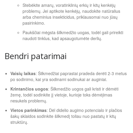
Stebėkite amarų, voratinklinių erkių ir kitų kenkėjų
problemų. Jei aptikote kenkėjų, naudokite natūralius
arba cheminius insekticidus, priklausomai nuo jūsų
pasirinkimo.
Paukščiai mėgsta šilkmedžio uogas, todėl gali prireikti
naudoti tinklus, kad apsaugotumėte derlių.
Bendri patarimai
Vaisių laikas
: Šilkmedžiai paprastai pradeda derėti 2-3 metus
po sodinimo, kai yra sodinami sodinukai ar auginiai.
Krintančios uogos
: Šilkmedžio uogos gali kristi ir dėmėti
žemę, todėl sodinkite jį vietoje, kurioje toks dėmėjimas
nesukels problemų.
Vietos parinkimas
: Dėl didelio augimo potencialo ir plačios
šakų sklaidos sodinkite šilkmedį toliau nuo pastatų ir kitų
struktūrų.