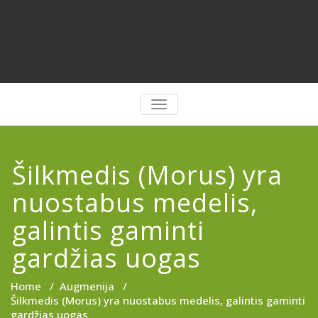
PERJUNGTI
NAVIGACIJĄ
Šilkmedis (Morus) yra
nuostabus medelis,
galintis gaminti
gardžias uogas
Home
/
Augmenija
/
Šilkmedis (Morus) yra nuostabus medelis, galintis gaminti
gardžias uogas