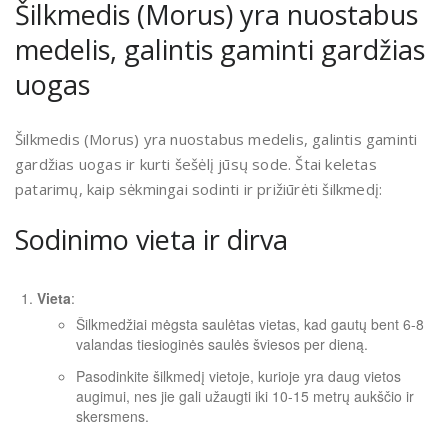
Šilkmedis (Morus) yra nuostabus
medelis, galintis gaminti gardžias
uogas
Šilkmedis (Morus) yra nuostabus medelis, galintis gaminti
gardžias uogas ir kurti šešėlį jūsų sode. Štai keletas
patarimų, kaip sėkmingai sodinti ir prižiūrėti šilkmedį:
Sodinimo vieta ir dirva
Vieta
:
Šilkmedžiai mėgsta saulėtas vietas, kad gautų bent 6-8
valandas tiesioginės saulės šviesos per dieną.
Pasodinkite šilkmedį vietoje, kurioje yra daug vietos
augimui, nes jie gali užaugti iki 10-15 metrų aukščio ir
skersmens.