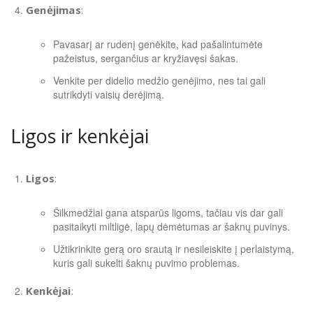
Genėjimas
:
Pavasarį ar rudenį genėkite, kad pašalintumėte
pažeistus, sergančius ar kryžiavęsi šakas.
Venkite per didelio medžio genėjimo, nes tai gali
sutrikdyti vaisių derėjimą.
Ligos ir kenkėjai
Ligos
:
Šilkmedžiai gana atsparūs ligoms, tačiau vis dar gali
pasitaikyti miltligė, lapų dėmėtumas ar šaknų puvinys.
Užtikrinkite gerą oro srautą ir nesileiskite į perlaistymą,
kuris gali sukelti šaknų puvimo problemas.
Kenkėjai
: