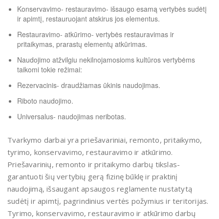
Konservavimo- restauravimo- išsaugo esamą vertybės sudėtį
ir apimtį, restauruojant atskirus jos elementus.
Restauravimo- atkūrimo- vertybės restauravimas ir
pritaikymas, prarastų elementų atkūrimas.
Naudojimo atžvilgiu nekilnojamosioms kultūros vertybėms
taikomi tokie režimai:
Rezervacinis- draudžiamas ūkinis naudojimas.
Riboto naudojimo.
Universalus- naudojimas neribotas.
Tvarkymo darbai yra priešavariniai, remonto, pritaikymo,
tyrimo, konservavimo, restauravimo ir atkūrimo.
Priešavarinių, remonto ir pritaikymo darbų tikslas-
garantuoti šių vertybių gerą fizinę būklę ir praktinį
naudojimą, išsaugant apsaugos reglamente nustatytą
sudėtį ir apimtį, pagrindinius vertės požymius ir teritorijas.
Tyrimo, konservavimo, restauravimo ir atkūrimo darbų