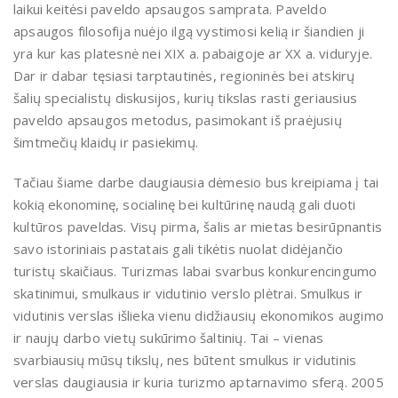
laikui keitėsi paveldo apsaugos samprata. Paveldo
apsaugos filosofija nuėjo ilgą vystimosi kelią ir šiandien ji
yra kur kas platesnė nei XIX a. pabaigoje ar XX a. viduryje.
Dar ir dabar tęsiasi tarptautinės, regioninės bei atskirų
šalių specialistų diskusijos, kurių tikslas rasti geriausius
paveldo apsaugos metodus, pasimokant iš praėjusių
šimtmečių klaidų ir pasiekimų.
Tačiau šiame darbe daugiausia dėmesio bus kreipiama į tai
kokią ekonominę, socialinę bei kultūrinę naudą gali duoti
kultūros paveldas. Visų pirma, šalis ar mietas besirūpnantis
savo istoriniais pastatais gali tikėtis nuolat didėjančio
turistų skaičiaus. Turizmas labai svarbus konkurencingumo
skatinimui, smulkaus ir vidutinio verslo plėtrai. Smulkus ir
vidutinis verslas išlieka vienu didžiausių ekonomikos augimo
ir naujų darbo vietų sukūrimo šaltinių. Tai – vienas
svarbiausių mūsų tikslų, nes būtent smulkus ir vidutinis
verslas daugiausia ir kuria turizmo aptarnavimo sferą. 2005