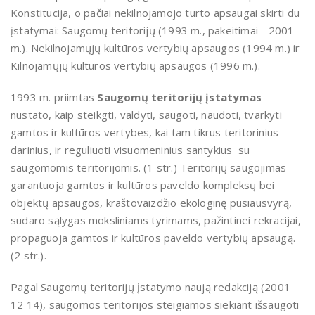
Konstitucija, o pačiai nekilnojamojo turto apsaugai skirti du
įstatymai: Saugomų teritorijų (1993 m., pakeitimai- 2001
m.). Nekilnojamųjų kultūros vertybių apsaugos (1994 m.) ir
Kilnojamųjų kultūros vertybių apsaugos (1996 m.).
1993 m. priimtas
Saugomų teritorijų įstatymas
nustato, kaip steikgti, valdyti, saugoti, naudoti, tvarkyti
gamtos ir kultūros vertybes, kai tam tikrus teritorinius
darinius, ir reguliuoti visuomeninius santykius su
saugomomis teritorijomis. (1 str.) Teritorijų saugojimas
garantuoja gamtos ir kultūros paveldo kompleksų bei
objektų apsaugos, kraštovaizdžio ekologinę pusiausvyrą,
sudaro sąlygas moksliniams tyrimams, pažintinei rekracijai,
propaguoja gamtos ir kultūros paveldo vertybių apsaugą.
(2 str.).
Pagal Saugomų teritorijų įstatymo naują redakciją (2001
12 14), saugomos teritorijos steigiamos siekiant išsaugoti