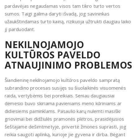
pardavėjas negaudamas visos tam tikro turto vertos
sumos. Taigi galima daryti išvadą, jog savininkas
užaukštindamas turto kainą, rizikuoja užtrukti daugiau laiko
jį parduodant.
NEKILNOJAMOJO
KULTŪROS PAVELDO
ATNAUJINIMO PROBLEMOS
Šiandieninę nekilnojamojo kultūros paveldo sampratą
subrandino procesas susijęs su šiuolaikinės visuomenės
raida, vertybėmis bei poreikiais. Seniau daugiausiai
dėmesio buvo skiriama pavieniams meno kūriniams ar
didiesiems paminklams. Pasaulio karų nulemti masiški
griovimai bei didžiulės pramonės plėtros, prasidėjusios
šeštajame dešimtmetyje, privertė žmones suprasti, jog
reikia saugoti aplinką, kurioje jie gyvena ir dirba. Bėgant