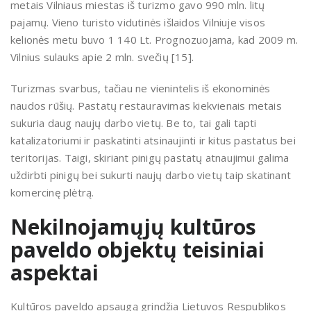
metais Vilniaus miestas iš turizmo gavo 990 mln. litų
pajamų. Vieno turisto vidutinės išlaidos Vilniuje visos
kelionės metu buvo 1 140 Lt. Prognozuojama, kad 2009 m.
Vilnius sulauks apie 2 mln. svečių [15].
Turizmas svarbus, tačiau ne vienintelis iš ekonominės
naudos rūšių. Pastatų restauravimas kiekvienais metais
sukuria daug naujų darbo vietų. Be to, tai gali tapti
katalizatoriumi ir paskatinti atsinaujinti ir kitus pastatus bei
teritorijas. Taigi, skiriant pinigų pastatų atnaujimui galima
uždirbti pinigų bei sukurti naujų darbo vietų taip skatinant
komercinę plėtrą.
Nekilnojamųjų kultūros
paveldo objektų teisiniai
aspektai
Kultūros paveldo apsaugą grindžia Lietuvos Respublikos