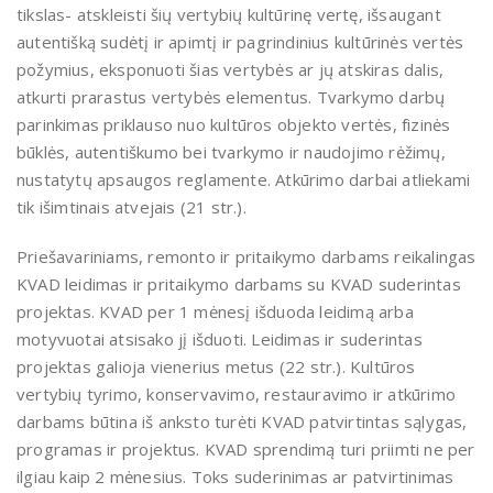
tikslas- atskleisti šių vertybių kultūrinę vertę, išsaugant
autentišką sudėtį ir apimtį ir pagrindinius kultūrinės vertės
požymius, eksponuoti šias vertybės ar jų atskiras dalis,
atkurti prarastus vertybės elementus. Tvarkymo darbų
parinkimas priklauso nuo kultūros objekto vertės, fizinės
būklės, autentiškumo bei tvarkymo ir naudojimo rėžimų,
nustatytų apsaugos reglamente. Atkūrimo darbai atliekami
tik išimtinais atvejais (21 str.).
Priešavariniams, remonto ir pritaikymo darbams reikalingas
KVAD leidimas ir pritaikymo darbams su KVAD suderintas
projektas. KVAD per 1 mėnesį išduoda leidimą arba
motyvuotai atsisako jį išduoti. Leidimas ir suderintas
projektas galioja vienerius metus (22 str.). Kultūros
vertybių tyrimo, konservavimo, restauravimo ir atkūrimo
darbams būtina iš anksto turėti KVAD patvirtintas sąlygas,
programas ir projektus. KVAD sprendimą turi priimti ne per
ilgiau kaip 2 mėnesius. Toks suderinimas ar patvirtinimas