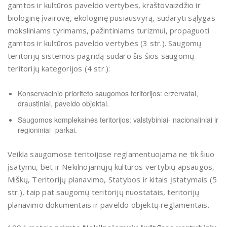
gamtos ir kultūros paveldo vertybes, kraštovaizdžio ir
biologinę įvairovę, ekologinę pusiausvyrą, sudaryti sąlygas
moksliniams tyrimams, pažintiniams turizmui, propaguoti
gamtos ir kultūros paveldo vertybes (3 str.). Saugomų
teritorijų sistemos pagridą sudaro šis šios saugomų
teritorijų kategorijos (4 str.):
Konservacinio prioriteto saugomos teritorijos: erzervatai,
draustiniai, paveldo objektai.
Saugomos kompleksinės teritorijos: valstybiniai- nacionaliniai ir
regioniniai- parkai.
Veikla saugomose teritoijose reglamentuojama ne tik šiuo
įsatymu, bet ir Nekilnojamųjų kultūros vertybių apsaugos,
Miškų, Teritorijų planavimo, Statybos ir kitais įstatymais (5
str.), taip pat saugomų teritorijų nuostatais, teritorijų
planavimo dokumentais ir paveldo objektų reglamentais.