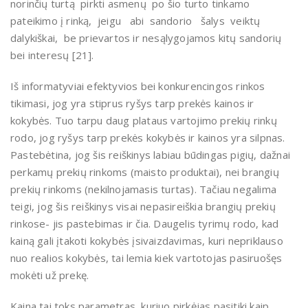
norinčių turtą pirkti asmenų po šio turto tinkamo
pateikimo į rinką, jeigu abi sandorio šalys veiktų
dalykiškai, be prievartos ir nesąlygojamos kitų sandorių
bei interesų [21].
Iš informatyviai efektyvios bei konkurencingos rinkos
tikimasi, jog yra stiprus ryšys tarp prekės kainos ir
kokybės. Tuo tarpu daug plataus vartojimo prekių rinkų
rodo, jog ryšys tarp prekės kokybės ir kainos yra silpnas.
Pastebėtina, jog šis reiškinys labiau būdingas pigių, dažnai
perkamų prekių rinkoms (maisto produktai), nei brangių
prekių rinkoms (nekilnojamasis turtas). Tačiau negalima
teigi, jog šis reiškinys visai nepasireiškia brangių prekių
rinkose- jis pastebimas ir čia. Daugelis tyrimų rodo, kad
kainą gali įtakoti kokybės įsivaizdavimas, kuri nepriklauso
nuo realios kokybės, tai lemia kiek vartotojas pasiruošęs
mokėti už prekę.
Kaina tai toks parametras, kuriuo pirkėjas pasitiki kaip