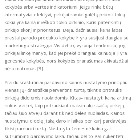
kokybės arba vertės indikatoriumi. Jeigu rinka būtų
informatyviai efektyvi, pirkėjai ramiai galėtų priimti tokią
kokia yra kainą ir ieškoti tokio pirkinio, kuris patenkintų
pirkėjo skonį ir prioritetus. Deja, dažniausiai kaina labai
prastai parodo produkto kokybę ir yra susijusi daugiau su
marketingo strategija. Vis dėl to, vyrauja tendencija, jog
pirkėjai linkę manyti, kad jei prekė brangiau kainuoja ji yra
geresnės kokybės, nors kokybės pranašumas akivaizdžiai
nėra matomas [3].
Yra du kraštutiniai pardavimo kainos nustatymo principai.
Vienas jų- drastiškai pervertinti turtą, tikintis pritraukti
pirkėją didelėmis nuolaidomis. Kitas- nustatyti kainą artimą
rinkos vertei, taip pritraukiant maksimalų skaičių pirkėjų,
tačiau šiuo atveju darant tik nedideles nuolaidas. Kainos
nustatymui didelę įtaką daro ir laikas per kurį pardavėjas
tikisi parduoti turtą. Nustatyta žemesnė kaina gali
sutrumpinti pardavimo laiką, tačiau dėl to gali nukentėti