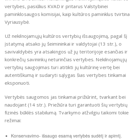
vertybes, pasiūlius KVAD ir pritarus Valstybinei
paminklosaugos komisijai, kaip kultūros paminklus tvirtina
Vyriausybė.
Už nekilnojamųjų kultūros vertybių išsaugojimą, pagal šį
įstatymą atsako jų šeimininkai ir valdytojai (13 str.), o
savivaldybės yra atsakingos už jų teritorijoje esančias ir
konkrečių savininkų neturinčias vertybes. Nekilnojamųjų
vertybių saugojimas turi atitikti jų kultūrinę vertę bei
autentiškumą ir sudaryti sąlygas šias vertybes tinkamai
eksponuoti.
Vertybės saugomos jas tinkamai prižiūrint, tvarkant bei
naudojant (14 str.). Priežiūra turi garantuoti šių vertybių
fizinės būklės stabilumą. Tvarkymo atžvilgiu taikomi tokie
režimai:
Konservavimo- išsaugo esamą vertybės sudėtį ir apimtį.