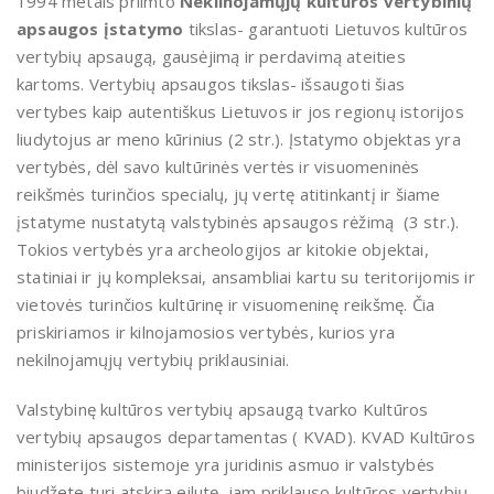
1994 metais priimto
Nekilnojamųjų kultūros vertybinių
apsaugos įstatymo
tikslas- garantuoti Lietuvos kultūros
vertybių apsaugą, gausėjimą ir perdavimą ateities
kartoms. Vertybių apsaugos tikslas- išsaugoti šias
vertybes kaip autentiškus Lietuvos ir jos regionų istorijos
liudytojus ar meno kūrinius (2 str.). Įstatymo objektas yra
vertybės, dėl savo kultūrinės vertės ir visuomeninės
reikšmės turinčios specialų, jų vertę atitinkantį ir šiame
įstatyme nustatytą valstybinės apsaugos rėžimą (3 str.).
Tokios vertybės yra archeologijos ar kitokie objektai,
statiniai ir jų kompleksai, ansambliai kartu su teritorijomis ir
vietovės turinčios kultūrinę ir visuomeninę reikšmę. Čia
priskiriamos ir kilnojamosios vertybės, kurios yra
nekilnojamųjų vertybių priklausiniai.
Valstybinę kultūros vertybių apsaugą tvarko Kultūros
vertybių apsaugos departamentas ( KVAD). KVAD Kultūros
ministerijos sistemoje yra juridinis asmuo ir valstybės
biudžete turi atskirą eilutę, jam priklauso kultūros vertybių