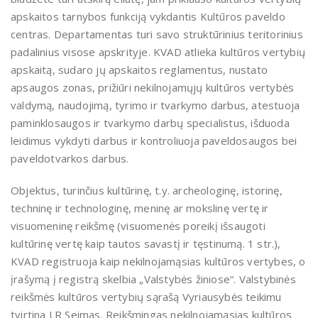
apskaitos tarnybos funkciją vykdantis Kultūros paveldo
centras. Departamentas turi savo struktūrinius teritorinius
padalinius visose apskrityje. KVAD atlieka kultūros vertybių
apskaitą, sudaro jų apskaitos reglamentus, nustato
apsaugos zonas, prižiūri nekilnojamųjų kultūros vertybės
valdymą, naudojimą, tyrimo ir tvarkymo darbus, atestuoja
paminklosaugos ir tvarkymo darbų specialistus, išduoda
leidimus vykdyti darbus ir kontroliuoja paveldosaugos bei
paveldotvarkos darbus.
Objektus, turinčius kultūrinę, t.y. archeologinę, istorinę,
techninę ir technologinę, meninę ar mokslinę vertę ir
visuomeninę reikšmę (visuomenės poreikį išsaugoti
kultūrinę vertę kaip tautos savastį ir tęstinumą. 1 str.),
KVAD registruoja kaip nekilnojamąsias kultūros vertybes, o
įrašymą į registrą skelbia „Valstybės žiniose“. Valstybinės
reikšmės kultūros vertybių sąrašą Vyriausybės teikimu
tvirtina LR Seimas. Reikšmingas nekilnojamąsias kultūros