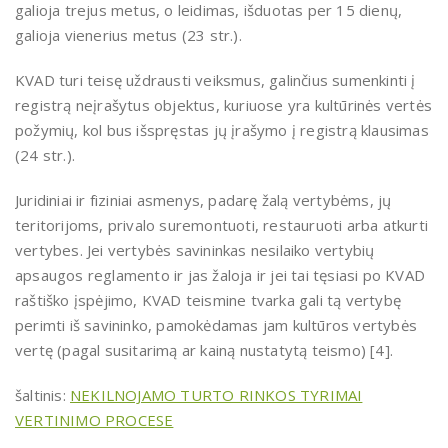
galioja trejus metus, o leidimas, išduotas per 15 dienų,
galioja vienerius metus (23 str.).
KVAD turi teisę uždrausti veiksmus, galinčius sumenkinti į
registrą neįrašytus objektus, kuriuose yra kultūrinės vertės
požymių, kol bus išspręstas jų įrašymo į registrą klausimas
(24 str.).
Juridiniai ir fiziniai asmenys, padarę žalą vertybėms, jų
teritorijoms, privalo suremontuoti, restauruoti arba atkurti
vertybes. Jei vertybės savininkas nesilaiko vertybių
apsaugos reglamento ir jas žaloja ir jei tai tęsiasi po KVAD
raštiško įspėjimo, KVAD teismine tvarka gali tą vertybę
perimti iš savininko, pamokėdamas jam kultūros vertybės
vertę (pagal susitarimą ar kainą nustatytą teismo) [4].
šaltinis:
NEKILNOJAMO TURTO RINKOS TYRIMAI
VERTINIMO PROCESE