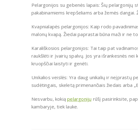
Pelargonijos su gebenės lapais: Šių pelargonijų st
pakabinamiems krepšeliams arba žemės dangai. Žie
Kvapnialapės pelargonijos: Kaip rodo pavadinimas,
malonų kvapą. Žiedai paprastai būna maži ir ne tok
Karališkosios pelargonijos: Tai taip pat vadinamo
raukšlėti ir įvairių spalvų. Jos yra išrankesnės nei 
kruopščiai laistyti ir genėti.
Unikalios veislės: Yra daug unikalių ir neįprastų p
sudėtingais, skeletą primenančiais žiedais arba „B
Nesvarbu, kokią
pelargonijų
rūšį pasirinksite, papr
kambaryje, tiek lauke.