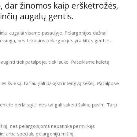
, dar žinomos kaip erškėtrožės,
nčių augalų gentis.
yviniai augalai visame pasaulyje. Pelargonijos dažnai
eisinga, nes tikrosios pelargonijos yra kitos genties
 auginti tiek patalpoje, tiek lauke. Pateikiame keletą
ės šviesą, tačiau gali pakęsti ir lengvą šešėlį. Patalpose
nkite perlaistyti, nes tai gali sukelti šaknų puvinį. Tarp
šinį, nes pelargonijoms nepatinka permirkęs
nį arba specialų pelargonijų mišinį.