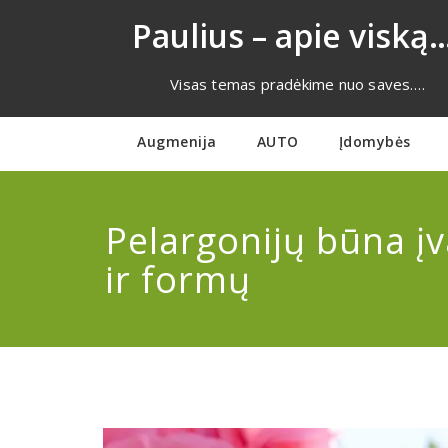
Eiti
Paulius – apie viską…
prie
turinio
Visas temas pradėkime nuo saves….
Augmenija
AUTO
Įdomybės
Pelargonijų būna įv
ir formų