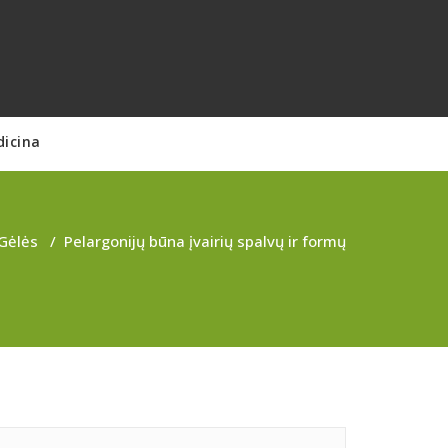
dicina
Gėlės
/
Pelargonijų būna įvairių spalvų ir formų