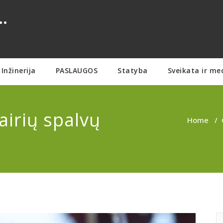
.
Inžinerija
PASLAUGOS
Statyba
Sveikata ir me
airių spalvų
Home
/