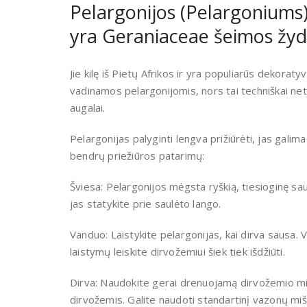
Pelargonijos (Pelargoniums)
yra Geraniaceae šeimos žydi
Jie kilę iš Pietų Afrikos ir yra populiarūs dekorat
vadinamos pelargonijomis, nors tai techniškai net
augalai.
Pelargonijas palyginti lengva prižiūrėti, jas galima
bendrų priežiūros patarimų:
Šviesa: Pelargonijos mėgsta ryškią, tiesioginę saul
jas statykite prie saulėto lango.
Vanduo: Laistykite pelargonijas, kai dirva sausa. Ve
laistymų leiskite dirvožemiui šiek tiek išdžiūti.
Dirva: Naudokite gerai drenuojamą dirvožemio mi
dirvožemis. Galite naudoti standartinį vazonų miši