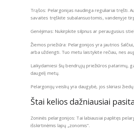
Trąšos: Pelargonijas naudinga reguliariai tręšti.
savaites tręškite subalansuotomis, vandenyje tir
Genėjimas: Nukirpkite silpnus ar peraugusius stieb
Žiemos priežiūra: Pelargonijos yra jautrios šalčiui
arba uždengti. Tuo metu laistykite rečiau, nes a
Laikydamiesi šių bendrųjų priežiūros patarimų, gal
daugelį metų.
Pelargonijų veislių yra daugybė, jos skiriasi žied
Štai kelios dažniausiai pasit
Zoninės pelargonijos: Tai labiausiai paplitęs pelarg
išskirtinėmis lapų „zonomis”.