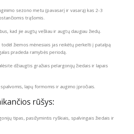
 Auginimo sezono metu (pavasarį ir vasarą) kas 2-3
pstančiomis trąšomis.
us, kad jie augtų vešliau ir augtų daugiau žiedų.
, todėl žiemos mėnesiais jas reikėtų perkelti į patalpą
ugalas pradeda ramybės periodą.
ėsite džiaugtis gražiais pelargonijų žiedais ir lapais
ų spalvomis, lapų formomis ir augimo įpročiais.
aikančios rūšys:
onijų tipas, pasižymintis ryškiais, spalvingais žiedais ir