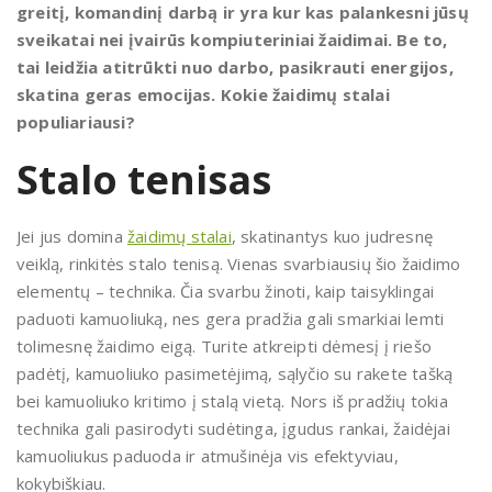
greitį, komandinį darbą ir yra kur kas palankesni jūsų
sveikatai nei įvairūs kompiuteriniai žaidimai. Be to,
tai leidžia atitrūkti nuo darbo, pasikrauti energijos,
skatina geras emocijas. Kokie žaidimų stalai
populiariausi?
Stalo tenisas
Jei jus domina
žaidimų stalai
, skatinantys kuo judresnę
veiklą, rinkitės stalo tenisą. Vienas svarbiausių šio žaidimo
elementų – technika. Čia svarbu žinoti, kaip taisyklingai
paduoti kamuoliuką, nes gera pradžia gali smarkiai lemti
tolimesnę žaidimo eigą. Turite atkreipti dėmesį į riešo
padėtį, kamuoliuko pasimetėjimą, sąlyčio su rakete tašką
bei kamuoliuko kritimo į stalą vietą. Nors iš pradžių tokia
technika gali pasirodyti sudėtinga, įgudus rankai, žaidėjai
kamuoliukus paduoda ir atmušinėja vis efektyviau,
kokybiškiau.