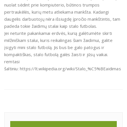
nuolat sėdint prie kompiuterio, būtinos trumpos
pertraukėlės, kurių metu atliekama mankšta. Kadangi
daugelis darbuotojų nėra išsiugdę įpročio mankštintis, tam
padeda tokie žaidimų stalai kaip stalo futbolas.
Jei neturite pakankamai erdvės, kurią galėtumėte skirti
milžiniškam stalui, kuris reikalingas šiam žaidimui, galite
įsigyti mini stalo futbolą. Jis bus be galo patogus ir
kompaktiškas, stalo futbolą galės žaisti ir jūsų vaikai.
remtasi
šaltiniu: https://lt.wikipedia.org/wiki/Stalo_%C5%BEaidimas