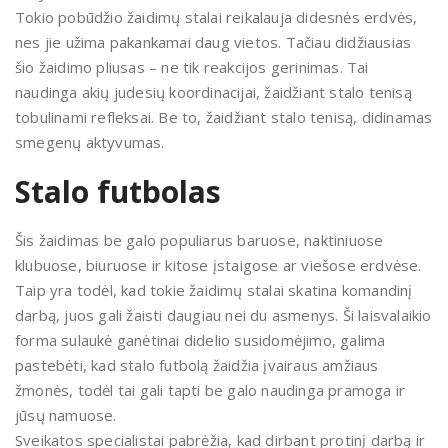
Tokio pobūdžio žaidimų stalai reikalauja didesnės erdvės,
nes jie užima pakankamai daug vietos. Tačiau didžiausias
šio žaidimo pliusas – ne tik reakcijos gerinimas. Tai
naudinga akių judesių koordinacijai, žaidžiant stalo tenisą
tobulinami refleksai. Be to, žaidžiant stalo tenisą, didinamas
smegenų aktyvumas.
Stalo futbolas
Šis žaidimas be galo populiarus baruose, naktiniuose
klubuose, biuruose ir kitose įstaigose ar viešose erdvėse.
Taip yra todėl, kad tokie žaidimų stalai skatina komandinį
darbą, juos gali žaisti daugiau nei du asmenys. Ši laisvalaikio
forma sulaukė ganėtinai didelio susidomėjimo, galima
pastebėti, kad stalo futbolą žaidžia įvairaus amžiaus
žmonės, todėl tai gali tapti be galo naudinga pramoga ir
jūsų namuose.
Sveikatos specialistai pabrėžia, kad dirbant protinį darbą ir