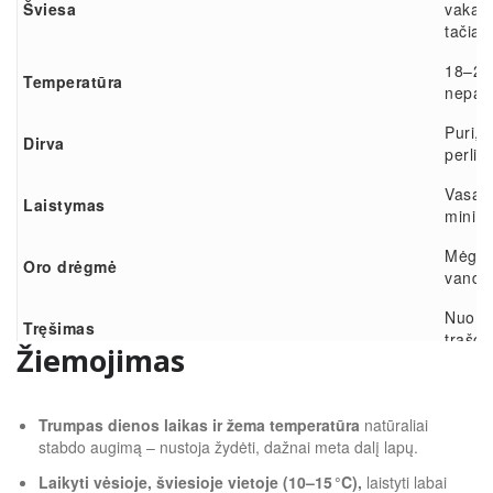
Šviesa
vakari
tačiau
18–26 
Temperatūra
nepake
Puri, 
Dirva
perli­t
Vasarą
Laistymas
minima
Mėgsta
Oro drėgmė
vanden
Nuo ba
Tręšimas
trąšom
Žiemojimas
Būtina
Atrama
plastik
Trumpas dienos laikas ir žema temperatūra
natūraliai
stabdo augimą – nustoja žydėti, dažnai meta dalį lapų.
Laikyti vėsioje, šviesioje vietoje (10–15 °C),
laistyti labai