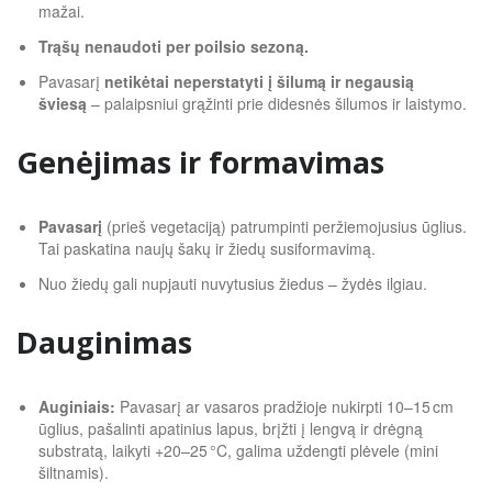
mažai.
Trąšų nenaudoti per poilsio sezoną.
Pavasarį
netikėtai neperstatyti į šilumą ir negausią
šviesą
– palaipsniui grąžinti prie didesnės šilumos ir laistymo.
Genėjimas ir formavimas
Pavasarį
(prieš vegetaciją) patrumpinti peržiemojusius ūglius.
Tai paskatina naujų šakų ir žiedų susiformavimą.
Nuo žiedų gali nupjauti nuvytusius žiedus – žydės ilgiau.
Dauginimas
Auginiais:
Pavasarį ar vasaros pradžioje nukirpti 10–15 cm
ūglius, pašalinti apatinius lapus, brįžti į lengvą ir drėgną
substratą, laikyti +20–25 °C, galima uždengti plėvele (mini
šiltnamis).