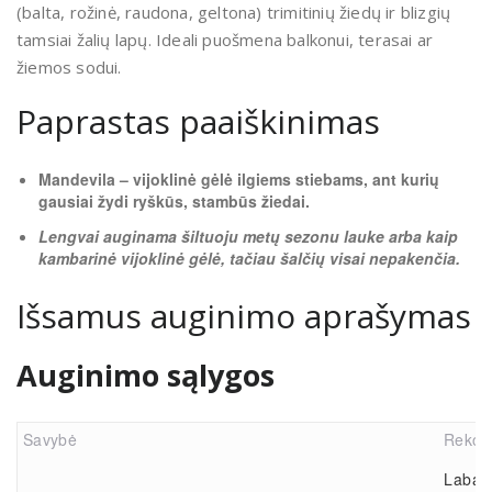
(balta, rožinė, raudona, geltona) trimitinių žiedų ir blizgių
tamsiai žalių lapų. Ideali puošmena balkonui, terasai ar
žiemos sodui.
Paprastas paaiškinimas
Mandevila – vijoklinė gėlė ilgiems stiebams, ant kurių
gausiai žydi ryškūs, stambūs žiedai.
Lengvai auginama šiltuoju metų sezonu lauke arba kaip
kambarinė vijoklinė gėlė, tačiau šalčių visai nepakenčia.
Išsamus auginimo aprašymas
Auginimo sąlygos
Savybė
Rekom
Labai 