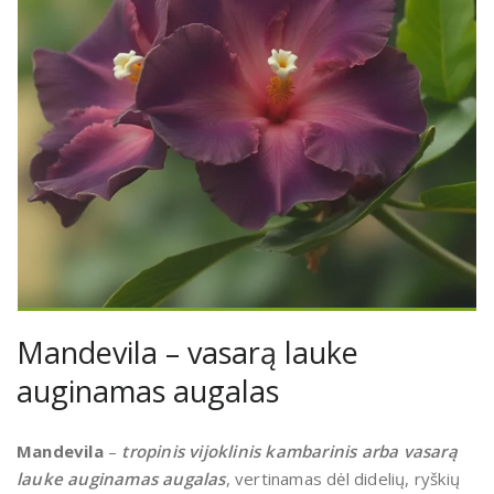
Mandevila – vasarą lauke
auginamas augalas
Mandevila
–
tropinis vijoklinis kambarinis arba vasarą
lauke auginamas augalas
, vertinamas dėl didelių, ryškių