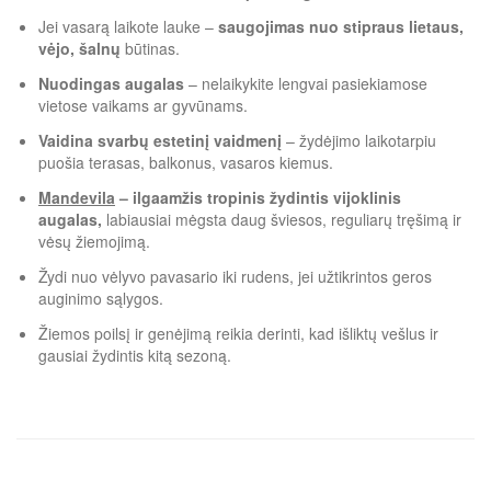
Jei vasarą laikote lauke –
saugojimas nuo stipraus lietaus,
vėjo, šalnų
būtinas.
Nuodingas augalas
– nelaikykite lengvai pasiekiamose
vietose vaikams ar gyvūnams.
Vaidina svarbų estetinį vaidmenį
– žydėjimo laikotarpiu
puošia terasas, balkonus, vasaros kiemus.
Mandevila
– ilgaamžis tropinis žydintis vijoklinis
augalas,
labiausiai mėgsta daug šviesos, reguliarų tręšimą ir
vėsų žiemojimą.
Žydi nuo vėlyvo pavasario iki rudens, jei užtikrintos geros
auginimo sąlygos.
Žiemos poilsį ir genėjimą reikia derinti, kad išliktų vešlus ir
gausiai žydintis kitą sezoną.