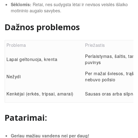
Sėklomis:
Retai, nes sudygsta lėtai ir nevisos veislės išlaiko
motininio augalo savybes.
Dažnos problemos
Problema
Priežastis
Perlaistymas, šaltis, tam
Lapai geltonuoja, krenta
puvinys
Per mažai šviesos, trąšų 
Nežydi
nebuvo poilsio
Kenkėjai (erkės, tripsai, amarai)
Sausas oras arba silpna
Patarimai:
Geriau mažiau vandens nei per daug!