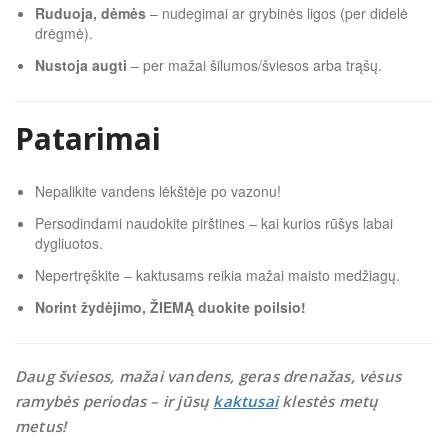
Ruduoja, dėmės
– nudegimai ar grybinės ligos (per didelė
drėgmė).
Nustoja augti
– per mažai šilumos/šviesos arba trąšų.
Patarimai
Nepalikite vandens lėkštėje po vazonu!
Persodindami naudokite pirštines – kai kurios rūšys labai
dygliuotos.
Nepertręškite – kaktusams reikia mažai maisto medžiagų.
Norint žydėjimo, ŽIEMĄ duokite poilsio!
Daug šviesos, mažai vandens, geras drenažas, vėsus
ramybės periodas – ir jūsų
kaktusai
klestės metų
metus!