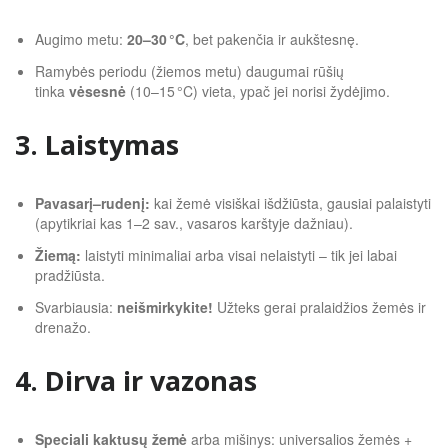
Augimo metu:
20–30 °C
, bet pakenčia ir aukštesnę.
Ramybės periodu (žiemos metu) daugumai rūšių
tinka
vėsesnė
(10–15 °C) vieta, ypač jei norisi žydėjimo.
3. Laistymas
Pavasarį–rudenį:
kai žemė visiškai išdžiūsta, gausiai palaistyti
(apytikriai kas 1–2 sav., vasaros karštyje dažniau).
Žiemą:
laistyti minimaliai arba visai nelaistyti – tik jei labai
pradžiūsta.
Svarbiausia:
neišmirkykite!
Užteks gerai pralaidžios žemės ir
drenažo.
4. Dirva ir vazonas
Speciali kaktusų žemė
arba mišinys: universalios žemės +