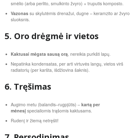
smėlio (arba perlito, smulkinto žvyro) + truputis komposto.
Vazonas
su skylutėmis drenažui, dugne – keramzito ar žvyro
sluoksnis.
5. Oro drėgmė ir vietos
Kaktusai mėgsta sausą orą
, nereikia purkšti lapų.
Nepatinka kondensatas, per arti virtuvės langų, vietos virš
radiatorių (per karšta, išdžiovina šaknis).
6. Tręšimas
Augimo metu (balandis–rugpjūtis) –
kartą per
mėnesį
specialiomis trąšomis kaktusams.
Rudenį ir žiemą netręšti!
7. Persodinimas