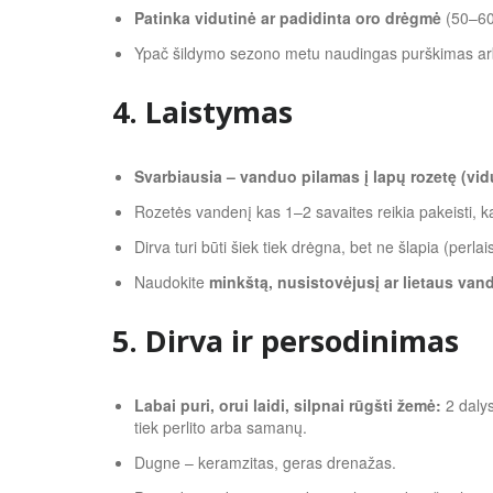
Patinka vidutinė ar padidinta oro drėgmė
(50–60
Ypač šildymo sezono metu naudingas purškimas arba
4. Laistymas
Svarbiausia – vanduo pilamas į lapų rozetę (vidu
Rozetės vandenį kas 1–2 savaites reikia pakeisti, ka
Dirva turi būti šiek tiek drėgna, bet ne šlapia (perl
Naudokite
minkštą, nusistovėjusį ar lietaus van
5. Dirva ir persodinimas
Labai puri, orui laidi, silpnai rūgšti žemė:
2 dalys
tiek perlito arba samanų.
Dugne – keramzitas, geras drenažas.