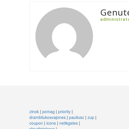
Genut
administrat
zinok
|
pcmag
|
priority
|
drambliukosvajones
|
pauliusc
|
zup
|
coupon
|
icons
|
netikgeles
|
skrudintakava
|