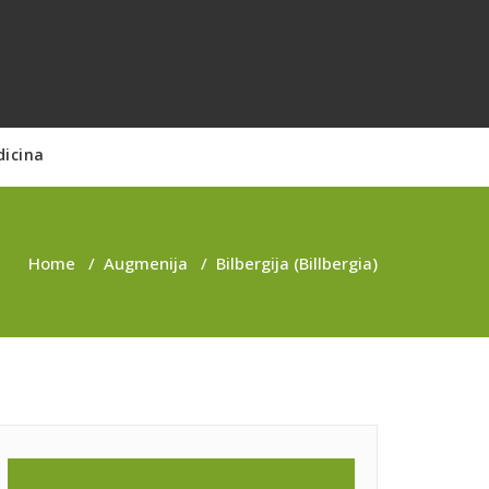
dicina
Home
/
Augmenija
/
Bilbergija (Billbergia)