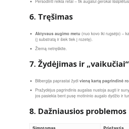
Persodinti reikia retai – tik augalui gerokai išsiplėtus
6. Tręšimas
Aktyvaus augimo metu
(nuo kovo iki rugsėjo) – ka
(į substratą ir šiek tiek į rozetę).
Žiemą netręškite.
7. Žydėjimas ir „vaikučiai“
Bilbergija paprastai žydi
vieną kartą pagrindinė ro
Pražydėjus pagrindinis augalas nustoja augti ir sunyks
jos pasiekia bent pusę motininio augalo dydžio ir tur
8. Dažniausios problemos
Simptomas
Priežastis