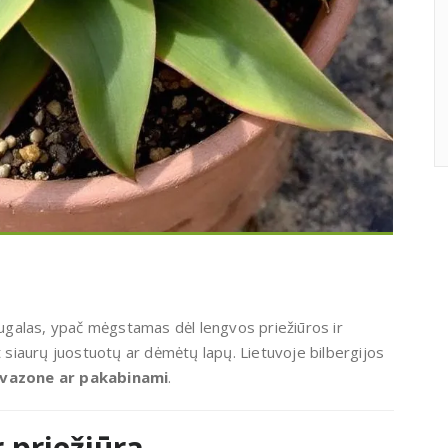
 augalas, ypač mėgstamas dėl lengvos priežiūros ir
t siaurų juostuotų ar dėmėtų lapų. Lietuvoje bilbergijos
 vazone ar pakabinami
.
 priežiūra