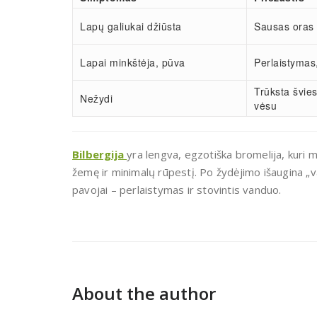
Lapų galiukai džiūsta
Sausas oras
Lapai minkštėja, pūva
Perlaistymas,
Trūksta švies
Nežydi
vėsu
Bilbergija
yra lengva, egzotiška bromelija, kuri 
žemę ir minimalų rūpestį. Po žydėjimo išaugina „vai
pavojai – perlaistymas ir stovintis vanduo.
About the author