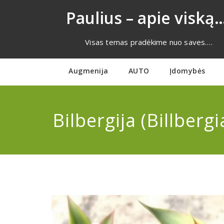
Eiti
Paulius – apie viską…
prie
turinio
Visas temas pradėkime nuo saves….
Augmenija
AUTO
Įdomybės
Bilbergija (Billbergi