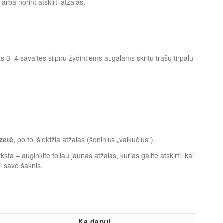
 arba norint atskirti atžalas.
s 3–4 savaites silpnu žydintiems augalams skirtu trąšų tirpalu
zetė
, po to išleidžia atžalas (šoninius „vaikučius“).
ta – auginkite toliau jaunas atžalas, kurias galite atskirti, kai
i savo šaknis.
Ką daryti