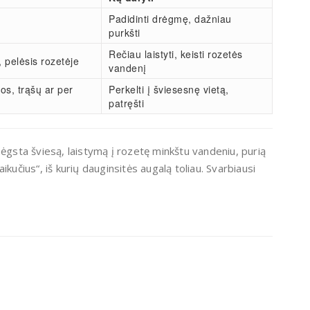
Padidinti drėgmę, dažniau
purkšti
Rečiau laistyti, keisti rozetės
 pelėsis rozetėje
vandenį
os, trąšų ar per
Perkelti į šviesesnę vietą,
patręšti
mėgsta šviesą, laistymą į rozetę minkštu vandeniu, purią
kučius“, iš kurių dauginsitės augalą toliau. Svarbiausi