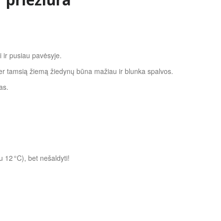
ti ir pusiau pavėsyje.
per tamsią žiemą žiedynų būna mažiau ir blunka spalvos.
as.
 12 °C), bet nešaldyti!