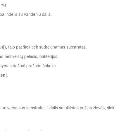
 %).
 indelis su vandeniu šalia.
rį),
taip pat šiek tiek sudrėkinamas substratas.
d nesiveistų pelėsis, bakterijos.
aistymas dažnai pražudo šaknis).
denį
.
 universalaus substrato, 1 dalis smulkintos pušies žievės, šiek