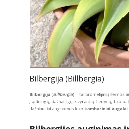
Bilbergija (Billbergia)
Bilbergija
(
Billbergia
) – tai bromelijinių šeimos
įspūdingų, dažnai ilgų, svyrančių žiedynų, taip pa
dažniausiai auginamos kaip
kambariniai augalai
Bilbergijos auginimas ir