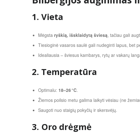
1. Vieta
Mėgsta
ryškią, išsklaidytą šviesą
, tačiau gali aug
Tiesioginė vasaros saulė gali nudeginti lapus, bet 
Idealiausia – šviesus kambarys, rytų ar vakarų lang
2. Temperatūra
Optimalu:
18–26 °C
.
Žiemos poilsio metu galima laikyti vėsiau (ne žemiau
Saugoti nuo staigių pokyčių ir skersvėjų.
3. Oro drėgmė