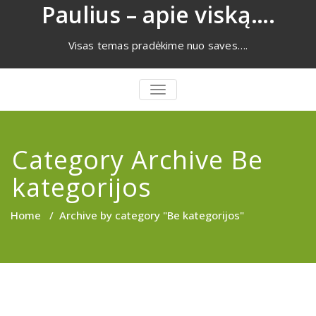
Eiti
Paulius – apie viską….
prie
turinio
Visas temas pradėkime nuo saves….
PERJUNGTI
NAVIGACIJĄ
Category Archive Be
kategorijos
Home
/
Archive by category "Be kategorijos"