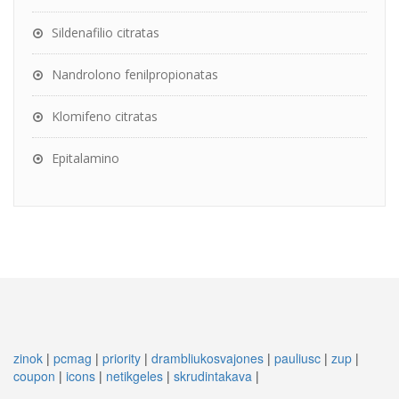
Sildenafilio citratas
Nandrolono fenilpropionatas
Klomifeno citratas
Epitalamino
zinok
|
pcmag
|
priority
|
drambliukosvajones
|
pauliusc
|
zup
|
coupon
|
icons
|
netikgeles
|
skrudintakava
|