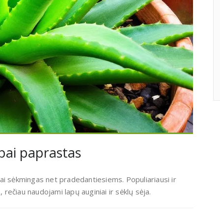
bai paprastas
ai sėkmingas net pradedantiesiems. Populiariausi ir
, rečiau naudojami lapų auginiai ir sėklų sėja.