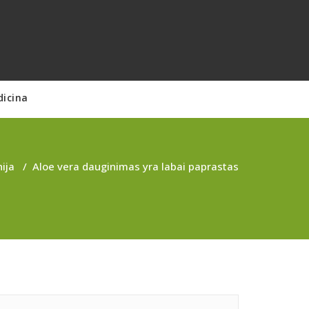
dicina
ija
/
Aloe vera dauginimas yra labai paprastas