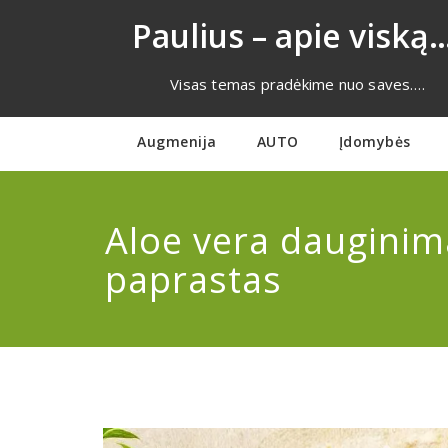
Eiti
Paulius – apie viską…
prie
turinio
Visas temas pradėkime nuo saves….
Augmenija
AUTO
Įdomybės
Aloe vera dauginima
paprastas