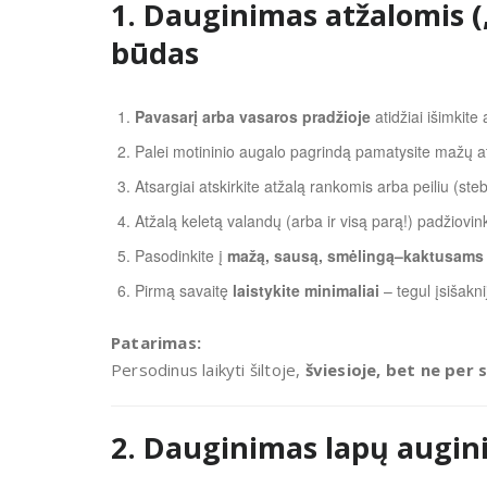
1. Dauginimas atžalomis (
būdas
Pavasarį arba vasaros pradžioje
atidžiai išimkite
Palei motininio augalo pagrindą pamatysite mažų atž
Atsargiai atskirkite atžalą rankomis arba peiliu (ste
Atžalą keletą valandų (arba ir visą parą!) padžiovi
Pasodinkite į
mažą, sausą, smėlingą–kaktusams 
Pirmą savaitę
laistykite minimaliai
– tegul įsišakni
Patarimas:
Persodinus laikyti šiltoje,
šviesioje, bet ne per 
2. Dauginimas lapų augini