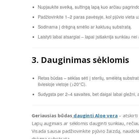
Nupjaukite sveiką, sultingą lapą kuo arčiau pagrind
Padžiovinkite 1–2 paras pavėsyje, kol pjūvio vieta u
Sodinama į drėgną smėlio ar kaktusų substratą.
Laistyti labai atsargiai – lapai įsišaknija sunkiau n
3. Dauginimas sėklomis
Retas būdas – sėklas sėti į sterilų, smėlėtą substratą,
šviesioje vietoje (>20°C).
Sudygsta per 2–4 savaites, bet daigai labai gležni, a
Geriausias būdas
dauginti Aloe vera
– atskirti
Lapų auginiais ar sėklomis dauginti sunkiau, reči
Visada sausai padžiovinkite pjūvio žaizdą, naudok
drėgną substratą.