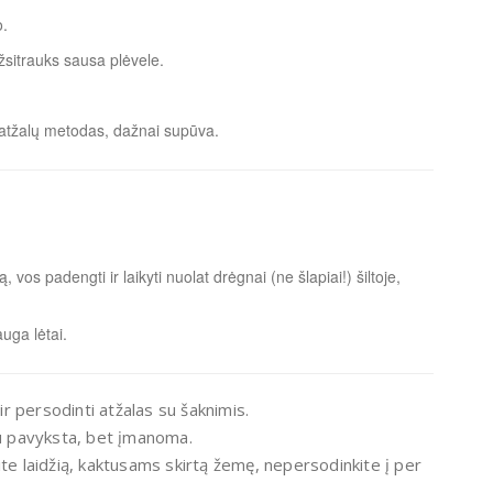
o.
žsitrauks sausa plėvele.
ei atžalų metodas, dažnai supūva.
 vos padengti ir laikyti nuolat drėgnai (ne šlapiai!) šiltoje,
uga lėtai.
 ir persodinti atžalas su šaknimis.
au pavyksta, bet įmanoma.
ite laidžią, kaktusams skirtą žemę, nepersodinkite į per