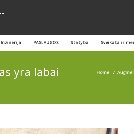
.
Inžinerija
PASLAUGOS
Statyba
Sveikata ir me
s yra labai
Home
/
Augmen