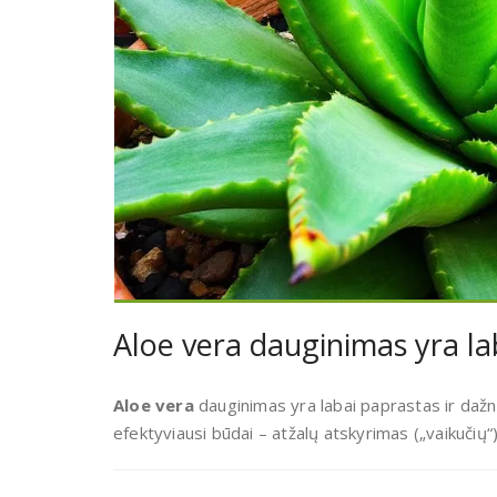
Aloe vera dauginimas yra la
Aloe vera
dauginimas yra labai paprastas ir dažn
efektyviausi būdai – atžalų atskyrimas („vaikučių“)