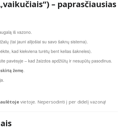
„vaikučiais“) – paprasčiausias
 augalą iš vazono.
alų (tai jauni alijošiai su savo šaknų sistema).
bėkite, kad kiekviena turėtų bent kelias šakneles).
nkite pavėsyje – kad žaizdos apdžiūtų ir nesupūtų pasodinus.
skirtą žemę
.
ja.
saulėtoje
vietoje. Nepersodinti į per didelį vazoną!
ais