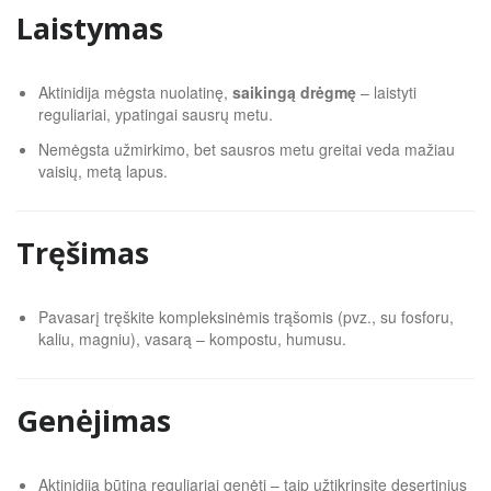
Laistymas
Aktinidija mėgsta nuolatinę,
saikingą drėgmę
– laistyti
reguliariai, ypatingai sausrų metu.
Nemėgsta užmirkimo, bet sausros metu greitai veda mažiau
vaisių, metą lapus.
Tręšimas
Pavasarį tręškite kompleksinėmis trąšomis (pvz., su fosforu,
kaliu, magniu), vasarą – kompostu, humusu.
Genėjimas
Aktinidiją būtina reguliariai genėti – taip užtikrinsite desertinius