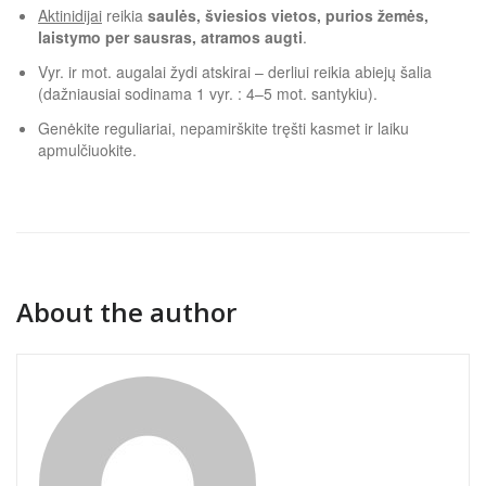
Aktinidijai
reikia
saulės, šviesios vietos, purios žemės,
laistymo per sausras, atramos augti
.
Vyr. ir mot. augalai žydi atskirai – derliui reikia abiejų šalia
(dažniausiai sodinama 1 vyr. : 4–5 mot. santykiu).
Genėkite reguliariai, nepamirškite tręšti kasmet ir laiku
apmulčiuokite.
About the author