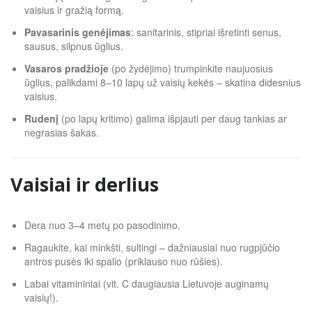
vaisius ir gražią formą.
Pavasarinis genėjimas
: sanitarinis, stipriai išretinti senus,
sausus, silpnus ūglius.
Vasaros pradžioje
(po žydėjimo) trumpinkite naujuosius
ūglius, palikdami 8–10 lapų už vaisių kekės – skatina didesnius
vaisius.
Rudenį
(po lapų kritimo) galima išpjauti per daug tankias ar
negrasias šakas.
Vaisiai ir derlius
Dera nuo 3–4 metų po pasodinimo.
Ragaukite, kai minkšti, sultingi – dažniausiai nuo rugpjūčio
antros pusės iki spalio (priklauso nuo rūšies).
Labai vitamininiai (vit. C daugiausia Lietuvoje auginamų
vaisių!).