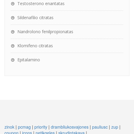
Testosterono enantatas
Sildenafilio citratas
Nandrolono fenilpropionatas
Klomifeno citratas
Epitalamino
zinok
|
pcmag
|
priority
|
drambliukosvajones
|
pauliusc
|
zup
|
coupon
|
icons
|
netikgeles
|
skrudintakava
|