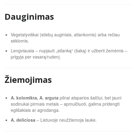
Dauginimas
Vegetatyviškai (stiebų auginiais, atlankomis) arba rečiau
sėklomis.
Lengviausia – nupjauti „atlanką“ (šaką) ir užberti žemėmis –
prigyja per vasarą/rudenį.
Žiemojimas
A. kolomikta, A. arguta
pilnai atsparios šalčiui, bet jauni
sodinukai pirmais metais – apmulčiuoti, galima pridengti
eglišakiais ar agrodanga.
A. deliciosa
– Lietuvoje neužžiemoja lauke.