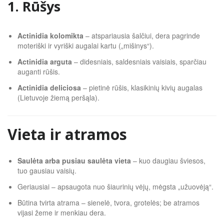
1. Rūšys
Actinidia kolomikta
– atspariausia šalčiui, dera pagrinde
moteriški ir vyriški augalai kartu („mišinys“).
Actinidia arguta
– didesniais, saldesniais vaisiais, sparčiau
auganti rūšis.
Actinidia deliciosa
– pietinė rūšis, klasikinių kivių augalas
(Lietuvoje žiemą peršąla).
Vieta ir atramos
Saulėta arba pusiau saulėta vieta
– kuo daugiau šviesos,
tuo gausiau vaisių.
Geriausiai – apsaugota nuo šiaurinių vėjų, mėgsta „užuovėją“.
Būtina tvirta atrama – sienelė, tvora, grotelės; be atramos
vijasi žeme ir menkiau dera.