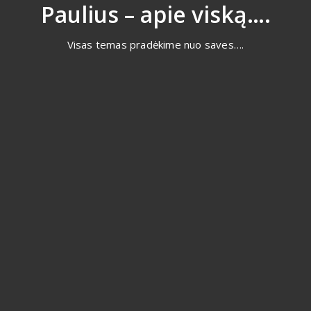
Eiti
Paulius – apie viską….
prie
turinio
Visas temas pradėkime nuo saves….