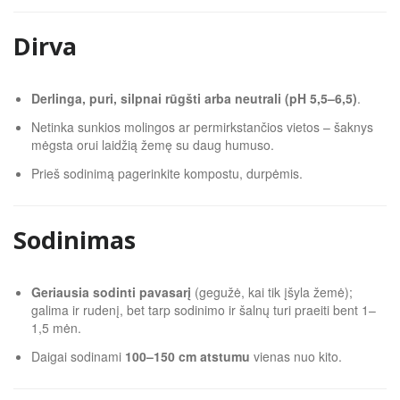
Dirva
Derlinga, puri, silpnai rūgšti arba neutrali (pH 5,5–6,5)
.
Netinka sunkios molingos ar permirkstančios vietos – šaknys
mėgsta orui laidžią žemę su daug humuso.
Prieš sodinimą pagerinkite kompostu, durpėmis.
Sodinimas
Geriausia sodinti pavasarį
(gegužė, kai tik įšyla žemė);
galima ir rudenį, bet tarp sodinimo ir šalnų turi praeiti bent 1–
1,5 mėn.
Daigai sodinami
100–150 cm atstumu
vienas nuo kito.