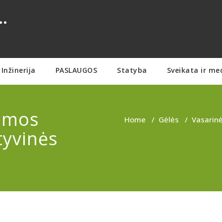
.
Inžinerija
PASLAUGOS
Statyba
Sveikata ir me
temos
Home
/
Gėlės
/
Vasarinė
tyvinės