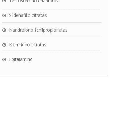
Testosterono enantatas
Sildenafilio citratas
Nandrolono fenilpropionatas
Klomifeno citratas
Epitalamino