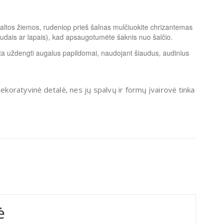
altos žiemos, rudeniop prieš šalnas mulčiuokite chrizantemas
audais ar lapais), kad apsaugotumėte šaknis nuo šalčio.
erta uždengti augalus papildomai, naudojant šiaudus, audinius
 dekoratyvinė detalė, nes jų spalvų ir formų įvairovė tinka
ė