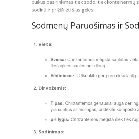
puikus pasirinkimas tiek sodo, tiek konteinerinių 
sodinti ir prižiūrėti šias gėles:
Sodmenų Paruošimas ir Sod
Vieta:
Šviesa:
Chrizantemos mėgsta saulėtas vietas.
tiesioginės saulės per dieną.
Vėdinimas:
Užtikrinkite gerą oro cirkuliaciją
Dirvožemis:
Tipas:
Chrizantemos geriausiai auga derling
yra sunkus ar molingas, pridėkite komposto 
pH lygis:
Chrizantemos mėgsta šiek tiek rūgšči
Sodinimas: