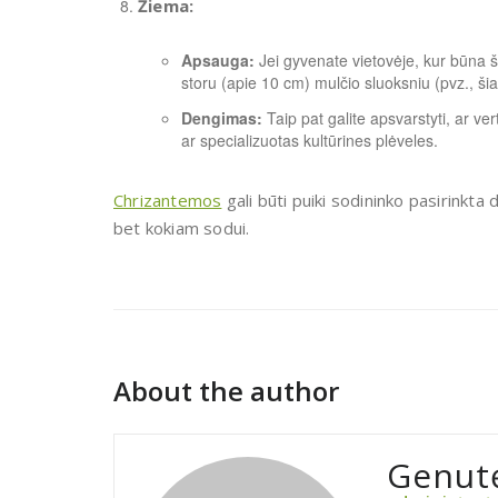
Žiema:
Apsauga:
Jei gyvenate vietovėje, kur būna š
storu (apie 10 cm) mulčio sluoksniu (pvz., ši
Dengimas:
Taip pat galite apsvarstyti, ar v
ar specializuotas kultūrines plėveles.
Chrizantemos
gali būti puiki sodininko pasirinkta
bet kokiam sodui.
About the author
Genut