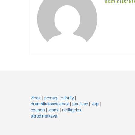
administrat
zinok
|
pcmag
|
priority
|
drambliukosvajones
|
pauliusc
|
zup
|
coupon
|
icons
|
netikgeles
|
skrudintakava
|