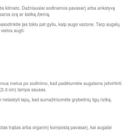
vės klimato. Dažniausiai sodinamos pavasarį arba ankstyvą
asaros orą ar šaliką žiemą.
sodinkite jas tokiu pat gyliu, kaip augo vazone. Tarp augalų
vietos augti.
pirmus metus po sodinimo, kad padėtumėte augalams įsitvirtinti.
s (2-3 cm) tampa sausas.
 nelaistyti lapų, kad sumažintumėte grybelinių ligų riziką.
tas trąšas arba organinį kompostą pavasarį, kai augalai