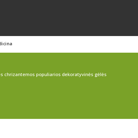
dicina
s chrizantemos populiarios dekoratyvinės gėlės