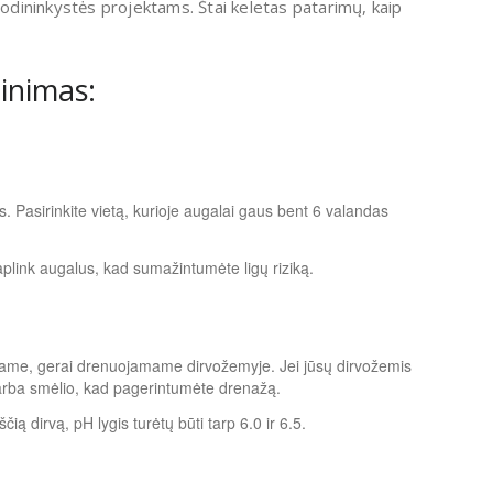
sodininkystės projektams. Štai keletas patarimų, kaip
inimas:
 Pasirinkite vietą, kurioje augalai gaus bent 6 valandas
 aplink augalus, kad sumažintumėte ligų riziką.
ame, gerai drenuojamame dirvožemyje. Jei jūsų dirvožemis
arba smėlio, kad pagerintumėte drenažą.
ą dirvą, pH lygis turėtų būti tarp 6.0 ir 6.5.