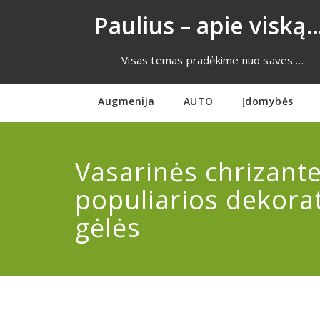
Eiti
Paulius – apie viską…
prie
turinio
Visas temas pradėkime nuo saves….
Augmenija
AUTO
Įdomybės
Vasarinės chrizan
populiarios dekora
gėlės