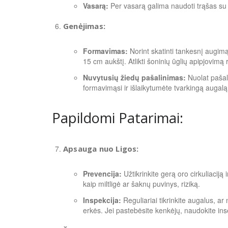
Vasarą:
Per vasarą galima naudoti trąšas su 
Genėjimas:
Formavimas:
Norint skatinti tankesnį augimą 
15 cm aukštį. Atlikti šoninių ūglių apipjovim
Nuvytusių žiedų pašalinimas:
Nuolat pašal
formavimąsi ir išlaikytumėte tvarkingą augalą
Papildomi Patarimai:
Apsauga nuo Ligos:
Prevencija:
Užtikrinkite gerą oro cirkuliaciją 
kaip miltligė ar šaknų puvinys, riziką.
Inspekcija:
Reguliariai tikrinkite augalus, ar 
erkės. Jei pastebėsite kenkėjų, naudokite in