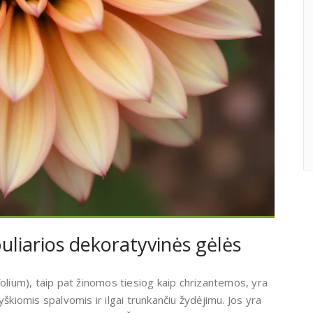
liarios dekoratyvinės gėlės
ium), taip pat žinomos tiesiog kaip chrizantemos, yra
yškiomis spalvomis ir ilgai trunkančiu žydėjimu. Jos yra