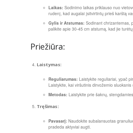
Laikas:
Sodinimo laikas priklauso nuo vieto
rudenį, kad augalai įsitvirtintų prieš karštą v
Gylis ir Atstumas:
Sodinant chrizantemas, pa
palikite apie 30-45 cm atstumą, kad jie turėtų 
Priežiūra:
Laistymas:
Reguliarumas:
Laistykite reguliariai, ypač 
Laistykite, kai viršutinis dirvožemio sluoksni
Metodas:
Laistykite prie šaknų, stengdamiesi
Tręšimas:
Pavasarį:
Naudokite subalansuotas granuliuo
pradeda aktyviai augti.