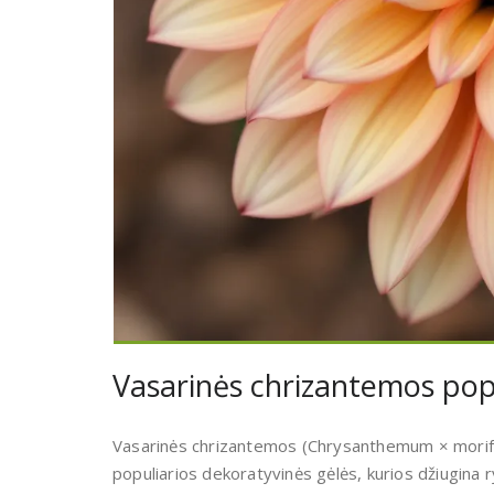
Vasarinės chrizantemos popu
Vasarinės chrizantemos (Chrysanthemum × morifol
populiarios dekoratyvinės gėlės, kurios džiugina r