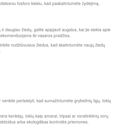
didesniu fosforo kiekiu, kad paskatintumėte žydėjimą.
ir daugiau žiedų, galite apipjauti augalus, kai jie siekia apie
ą rekomenduojama iki vasaros pradžios.
inkite nudžiūvusius žiedus, kad skatintumėte naujų žiedų
.
ir venkite perlaistyti, kad sumažintumėte grybelinių ligų, tokių
nėra kenkėjų, tokių kaip amarai, tripsai ar voratinklinių vorų
sekticidus arba ekologiškas kontrolės priemones.