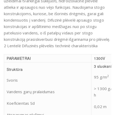
užleidimai tvarkingai suklijuoti, hidroizoliacinė plėvelė
atlieka ir apsaugos nuo vėjo funkcijas. Naudojama stogo
konstrukcijoms, kuriose, be išorinės drėgmės, garai gali
kondensuotis į vandenį. Difuzinė plėvelė apsaugo stogo
konstrukcijas ir apšiltinimo medžiagas nuo po stogu
patekusio vandens, o iš patalpų vidaus per stogo
konstrukciją prasiskverbusi drėgmė išgarinama pro plėvelę.
2 Lentelė Difuzinės plėvelės techninė charakteristika
PARAMETRAI
1300V
3 sluoksniai
Struktūra
2
95 g/m
Svoris
> 1300 g/
Vandens garų pralaidumas
h
Koeficientas Sd
0,02 m
Atsparumas plyšimui