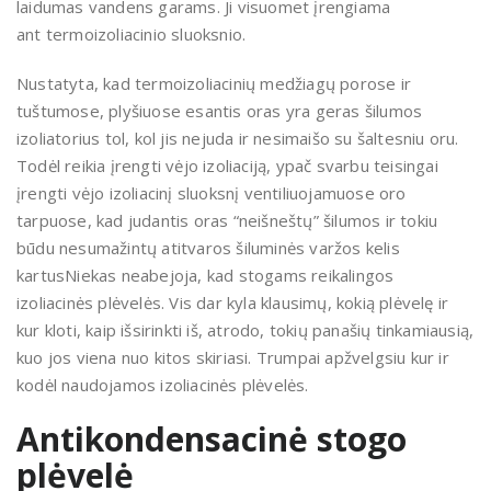
laidumas vandens garams. Ji visuomet įrengiama
ant termoizoliacinio sluoksnio.
Nustatyta, kad termoizoliacinių medžiagų porose ir
tuštumose, plyšiuose esantis oras yra geras šilumos
izoliatorius tol, kol jis nejuda ir nesimaišo su šaltesniu oru.
Todėl reikia įrengti vėjo izoliaciją, ypač svarbu teisingai
įrengti vėjo izoliacinį sluoksnį ventiliuojamuose oro
tarpuose, kad judantis oras “neišneštų” šilumos ir tokiu
būdu nesumažintų atitvaros šiluminės varžos kelis
kartusNiekas neabejoja, kad stogams reikalingos
izoliacinės plėvelės. Vis dar kyla klausimų, kokią plėvelę ir
kur kloti, kaip išsirinkti iš, atrodo, tokių panašių tinkamiausią,
kuo jos viena nuo kitos skiriasi. Trumpai apžvelgsiu kur ir
kodėl naudojamos izoliacinės plėvelės.
Antikondensacinė stogo
plėvelė