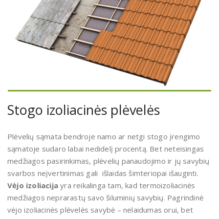
Stogo izoliacinės plėvelės
Plėvelių sąmata bendroje namo ar netgi stogo įrengimo
sąmatoje sudaro labai nedidelį procentą. Bet neteisingas
medžiagos pasirinkimas, plėvelių panaudojimo ir jų savybių
svarbos neįvertinimas gali išlaidas šimteriopai išauginti.
V
ėjo izoliacija
yra reikalinga tam, kad termoizoliacinės
medžiagos neprarastų savo šiluminių savybių. Pagrindinė
vėjo izoliacinės plėvelės savybė – nelaidumas orui, bet