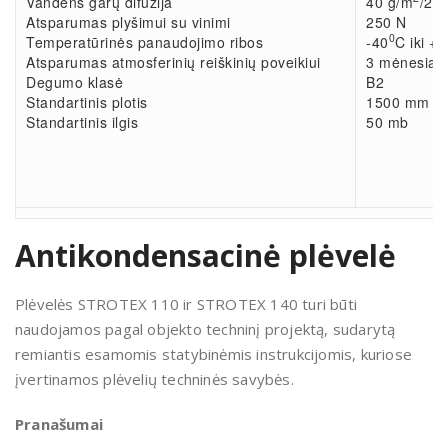
Vandens garų difuzija
40 g/m
/24 
Atsparumas plyšimui su vinimi
250 N
0
Temperatūrinės panaudojimo ribos
-40
C iki +8
Atsparumas atmosferinių reiškinių poveikiui
3 mėnesiai
Degumo klasė
B2
Standartinis plotis
1500 mm
Standartinis ilgis
50 mb
Antikondensacinė plėvelė
Plėvelės STROTEX 110 ir STROTEX 140 turi būti
naudojamos pagal objekto techninį projektą, sudarytą
remiantis esamomis statybinėmis instrukcijomis, kuriose
įvertinamos plėvelių techninės savybės.
Pranašumai