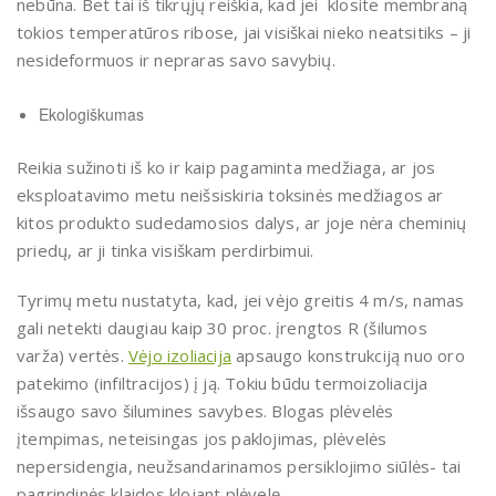
nebūna. Bet tai iš tikrųjų reiškia, kad jei klosite membraną
tokios temperatūros ribose, jai visiškai nieko neatsitiks – ji
nesideformuos ir nepraras savo savybių.
Ekologiškumas
Reikia sužinoti iš ko ir kaip pagaminta medžiaga, ar jos
eksploatavimo metu neišsiskiria toksinės medžiagos ar
kitos produkto sudedamosios dalys, ar joje nėra cheminių
priedų, ar ji tinka visiškam perdirbimui.
Tyrimų metu nustatyta, kad, jei vėjo greitis 4 m/s, namas
gali netekti daugiau kaip 30 proc. įrengtos R (šilumos
varža) vertės.
Vėjo izoliacija
apsaugo konstrukciją nuo oro
patekimo (infiltracijos) į ją. Tokiu būdu termoizoliacija
išsaugo savo šilumines savybes. Blogas plėvelės
įtempimas, neteisingas jos paklojimas, plėvelės
nepersidengia, neužsandarinamos persiklojimo siūlės- tai
pagrindinės klaidos klojant plėvelę.