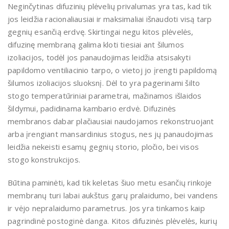
Neginčytinas difuzinių plėvelių privalumas yra tas, kad tik
jos leidžia racionaliausiai ir maksimaliai išnaudoti visą tarp
gegnių esančią erdvę. Skirtingai negu kitos plėvelės,
difuzinę membraną galima kloti tiesiai ant šilumos
izoliacijos, todėl jos panaudojimas leidžia atsisakyti
papildomo ventiliacinio tarpo, o vietoj jo įrengti papildomą
šilumos izoliacijos sluoksnį. Dėl to yra pagerinami šilto
stogo temperatūriniai parametrai, mažinamos išlaidos
šildymui, padidinama kambario erdvė. Difuzinės
membranos dabar plačiausiai naudojamos rekonstruojant
arba įrengiant mansardinius stogus, nes jų panaudojimas
leidžia nekeisti esamų gegnių storio, pločio, bei visos
stogo konstrukcijos.
Būtina paminėti, kad tik keletas šiuo metu esančių rinkoje
membranų turi labai aukštus garų pralaidumo, bei vandens
ir vėjo nepralaidumo parametrus. Jos yra tinkamos kaip
pagrindinė postoginė danga. Kitos difuzinės plėvelės, kurių