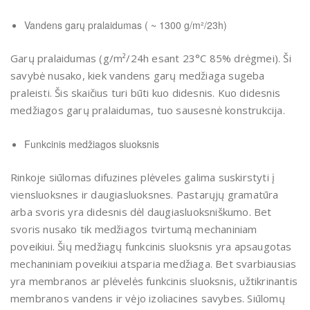
Vandens garų pralaidumas ( ~ 1300 g/m²/23h)
Garų pralaidumas (g/m²/24h esant 23°C 85% drėgmei). Ši
savybė nusako, kiek vandens garų medžiaga sugeba
praleisti. Šis skaičius turi būti kuo didesnis. Kuo didesnis
medžiagos garų pralaidumas, tuo sausesnė konstrukcija.
Funkcinis medžiagos sluoksnis
Rinkoje siūlomas difuzines plėveles galima suskirstyti į
viensluoksnes ir daugiasluoksnes. Pastarųjų gramatūra
arba svoris yra didesnis dėl daugiasluoksniškumo. Bet
svoris nusako tik medžiagos tvirtumą mechaniniam
poveikiui. Šių medžiagų funkcinis sluoksnis yra apsaugotas
mechaniniam poveikiui atsparia medžiaga. Bet svarbiausias
yra membranos ar plėvelės funkcinis sluoksnis, užtikrinantis
membranos vandens ir vėjo izoliacines savybes. Siūlomų