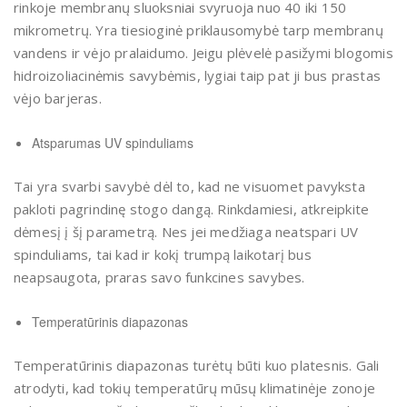
rinkoje membranų sluoksniai svyruoja nuo 40 iki 150
mikrometrų. Yra tiesioginė priklausomybė tarp membranų
vandens ir vėjo pralaidumo. Jeigu plėvelė pasižymi blogomis
hidroizoliacinėmis savybėmis, lygiai taip pat ji bus prastas
vėjo barjeras.
Atsparumas UV spinduliams
Tai yra svarbi savybė dėl to, kad ne visuomet pavyksta
pakloti pagrindinę stogo dangą. Rinkdamiesi, atkreipkite
dėmesį į šį parametrą. Nes jei medžiaga neatspari UV
spinduliams, tai kad ir kokį trumpą laikotarį bus
neapsaugota, praras savo funkcines savybes.
Temperatūrinis diapazonas
Temperatūrinis diapazonas turėtų būti kuo platesnis. Gali
atrodyti, kad tokių temperatūrų mūsų klimatinėje zonoje