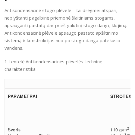
Antikondensacinė stogo plėvelė – tai drėgmei atspari,
neplyštanti pagalbinė priemonė šlaitiniams stogams,
apsauganti pastatą dar prieš galutinį stogo dangų klojimą.
Antikondensacinė plėvelė apsaugo pastato apšiltinimo
sistemą ir konstrukcijas nuo po stogo danga patekusio
vandens.
1 Lentelė Antikondensacinės plėvelės techninė
charakteristika
PARAMETRAI
STROTEX 1
2
Svoris
110 g/m
2