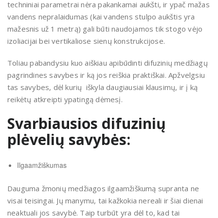
techniniai parametrai nėra pakankamai aukšti, ir ypač mažas
vandens nepralaidumas (kai vandens stulpo aukštis yra
mažesnis už 1 metrą) gali būti naudojamos tik stogo vėjo
izoliacijai bei vertikaliose sienų konstrukcijose.
Toliau pabandysiu kuo aiškiau apibūdinti difuzinių medžiagų
pagrindines savybes ir ką jos reiškia praktiškai. Apžvelgsiu
tas savybes, dėl kurių iškyla daugiausiai klausimų, ir į ką
reikėtų atkreipti ypatingą dėmesį.
Svarbiausios difuzinių
plėvelių savybės:
Ilgaamžiškumas
Dauguma žmonių medžiagos ilgaamžiškumą supranta ne
visai teisingai. Jų manymu, tai kažkokia nereali ir šiai dienai
neaktuali jos savybė. Taip turbūt yra dėl to, kad tai