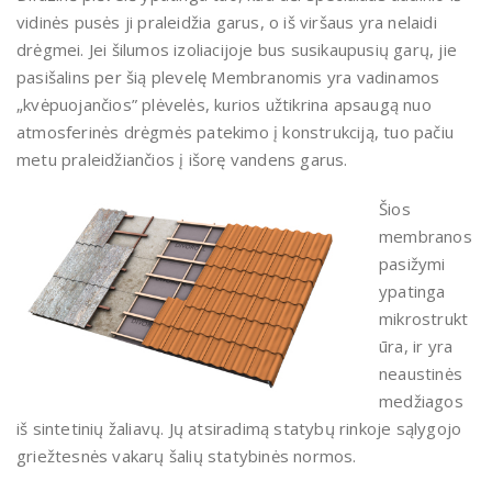
vidinės pusės ji praleidžia garus, o iš viršaus yra nelaidi
drėgmei. Jei šilumos izoliacijoje bus susikaupusių garų, jie
pasišalins per šią plevelę Membranomis yra vadinamos
„kvėpuojančios” plėvelės, kurios užtikrina apsaugą nuo
atmosferinės drėgmės patekimo į konstrukciją, tuo pačiu
metu praleidžiančios į išorę vandens garus.
Šios
membranos
pasižymi
ypatinga
mikrostrukt
ūra, ir yra
neaustinės
medžiagos
iš sintetinių žaliavų. Jų atsiradimą statybų rinkoje sąlygojo
griežtesnės vakarų šalių statybinės normos.