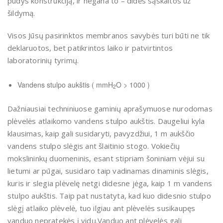
pūdys konstrukciją, ir negana to – didės sąskaitos už
šildymą.
Visos Jūsų pasirinktos membranos savybės turi būti ne tik
deklaruotos, bet patikrintos laiko ir patvirtintos
laboratorinių tyrimų.
Vandens stulpo aukštis ( mmH
O > 1000 )
2
Dažniausiai techniniuose gaminių aprašymuose nurodomas
plėvelės atlaikomo vandens stulpo aukštis. Daugeliui kyla
klausimas, kaip gali susidaryti, pavyzdžiui, 1 m aukščio
vandens stulpo slėgis ant šlaitinio stogo. Vokiečių
mokslininkų duomeninis, esant stipriam šoniniam vėjui su
lietumi ar pūgai, susidaro taip vadinamas dinaminis slėgis,
kuris ir slegia plėvelę netgi didesne jėga, kaip 1 m vandens
stulpo aukštis. Taip pat nustatyta, kad kuo didesnio stulpo
slėgį atlaiko plėvelė, tuo ilgiau ant plėvelės susikaupęs
vanduo nepratekės į vidų.Vanduo ant plėvelės gali