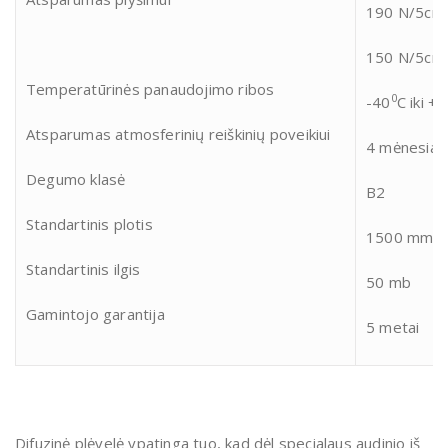
190 N/5cm
150 N/5cm
Temperatūrinės panaudojimo ribos
0
-40
C iki +
Atsparumas atmosferinių reiškinių poveikiui
4 mėnesiai
Degumo klasė
B2
Standartinis plotis
1500 mm
Standartinis ilgis
50 mb
Gamintojo garantija
5 metai
Difuzinė plėvelė ypatinga tuo, kad dėl specialaus audinio iš