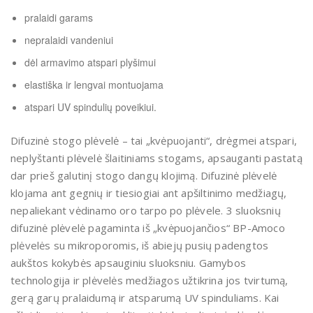
pralaidi garams
nepralaidi vandeniui
dėl armavimo atspari plyšimui
elastiška ir lengvai montuojama
atspari UV spindulių poveikiui.
Difuzinė stogo plėvelė – tai „kvėpuojanti“, drėgmei atspari,
neplyštanti plėvelė šlaitiniams stogams, apsauganti pastatą
dar prieš galutinį stogo dangų klojimą. Difuzinė plėvelė
klojama ant gegnių ir tiesiogiai ant apšiltinimo medžiagų,
nepaliekant vėdinamo oro tarpo po plėvele. 3 sluoksnių
difuzinė plėvelė pagaminta iš „kvėpuojančios“ BP-Amoco
plėvelės su mikroporomis, iš abiejų pusių padengtos
aukštos kokybės apsauginiu sluoksniu. Gamybos
technologija ir plėvelės medžiagos užtikrina jos tvirtumą,
gerą garų pralaidumą ir atsparumą UV spinduliams. Kai