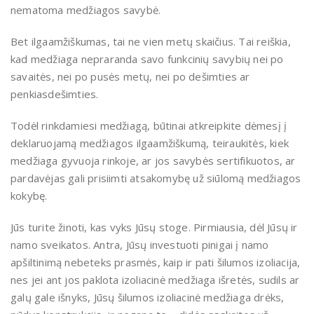
nematoma medžiagos savybė.
Bet ilgaamžiškumas, tai ne vien metų skaičius. Tai reiškia,
kad medžiaga nepraranda savo funkcinių savybių nei po
savaitės, nei po pusės metų, nei po dešimties ar
penkiasdešimties.
Todėl rinkdamiesi medžiagą, būtinai atkreipkite dėmesį į
deklaruojamą medžiagos ilgaamžiškumą, teiraukitės, kiek
medžiaga gyvuoja rinkoje, ar jos savybės sertifikuotos, ar
pardavėjas gali prisiimti atsakomybę už siūlomą medžiagos
kokybę.
Jūs turite žinoti, kas vyks Jūsų stoge. Pirmiausia, dėl Jūsų ir
namo sveikatos. Antra, Jūsų investuoti pinigai į namo
apšiltinimą nebeteks prasmės, kaip ir pati šilumos izoliacija,
nes jei ant jos paklota izoliacinė medžiaga išretės, sudils ar
galų gale išnyks, Jūsų šilumos izoliacinė medžiaga drėks,