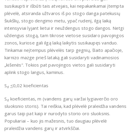
susikaupti ir išbūti tais atvejais, kai nepakankamai įtempta
plėvelė, atsiranda užtvaros iš po stogo danga patekusių
šiukšlių, stogo dengimo metu, ypač rudenį, ilgą laiką
intensyviai lyjant lietui ir neuždengus stogo dangos. Netgi
uždengus stogą, tam tikrose vietose susidaro pavojingos
zonos, kuriose gali ilgą laiką laikytis susikaupęs vanduo.
Tinkamai neįtempus plėvelės tarp gegnių, šlaito apačioje,
karnizo mazge prieš lataką gali susidaryti vadinamosios
„kišenės“. Tokios pat pavojingos vietos gali susidaryti
aplink stogo langus, kaminus.
S
<
0,02 koeficientas
d
S
koeficientas, m (vandens garų varžai lygiaverčio oro
d
sluoksnio storis). Tai reiškia, kad plėvelė praleidžia vandens
garus taip pat kaip ir nurodyto storio oro sluoksnis.
Populiariai – kuo jis mažesnis, tuo daugiau plėvelė
praleidžia vandens garų ir atvirkščiai.