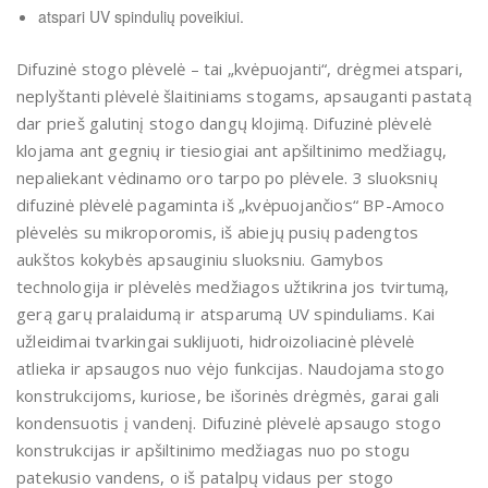
atspari UV spindulių poveikiui.
Difuzinė stogo plėvelė – tai „kvėpuojanti“, drėgmei atspari,
neplyštanti plėvelė šlaitiniams stogams, apsauganti pastatą
dar prieš galutinį stogo dangų klojimą. Difuzinė plėvelė
klojama ant gegnių ir tiesiogiai ant apšiltinimo medžiagų,
nepaliekant vėdinamo oro tarpo po plėvele. 3 sluoksnių
difuzinė plėvelė pagaminta iš „kvėpuojančios“ BP-Amoco
plėvelės su mikroporomis, iš abiejų pusių padengtos
aukštos kokybės apsauginiu sluoksniu. Gamybos
technologija ir plėvelės medžiagos užtikrina jos tvirtumą,
gerą garų pralaidumą ir atsparumą UV spinduliams. Kai
užleidimai tvarkingai suklijuoti, hidroizoliacinė plėvelė
atlieka ir apsaugos nuo vėjo funkcijas. Naudojama stogo
konstrukcijoms, kuriose, be išorinės drėgmės, garai gali
kondensuotis į vandenį. Difuzinė plėvelė apsaugo stogo
konstrukcijas ir apšiltinimo medžiagas nuo po stogu
patekusio vandens, o iš patalpų vidaus per stogo