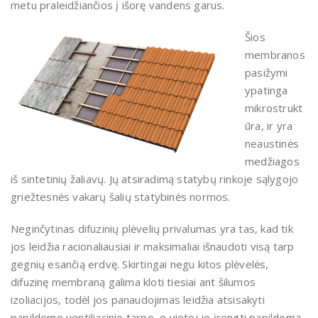
metu praleidžiančios į išorę vandens garus.
Šios
membranos
pasižymi
ypatinga
mikrostrukt
ūra, ir yra
neaustinės
medžiagos
iš sintetinių žaliavų. Jų atsiradimą statybų rinkoje sąlygojo
griežtesnės vakarų šalių statybinės normos.
Neginčytinas difuzinių plėvelių privalumas yra tas, kad tik
jos leidžia racionaliausiai ir maksimaliai išnaudoti visą tarp
gegnių esančią erdvę. Skirtingai negu kitos plėvelės,
difuzinę membraną galima kloti tiesiai ant šilumos
izoliacijos, todėl jos panaudojimas leidžia atsisakyti
papildomo ventiliacinio tarpo, o vietoj jo įrengti papildomą