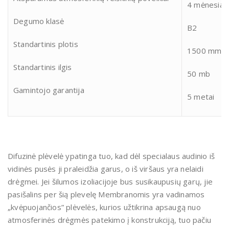
4 mėnesiai
Degumo klasė
B2
Standartinis plotis
1500 mm
Standartinis ilgis
50 mb
Gamintojo garantija
5 metai
Difuzinė plėvelė ypatinga tuo, kad dėl specialaus audinio iš
vidinės pusės ji praleidžia garus, o iš viršaus yra nelaidi
drėgmei. Jei šilumos izoliacijoje bus susikaupusių garų, jie
pasišalins per šią plevelę Membranomis yra vadinamos
„kvėpuojančios” plėvelės, kurios užtikrina apsaugą nuo
atmosferinės drėgmės patekimo į konstrukciją, tuo pačiu