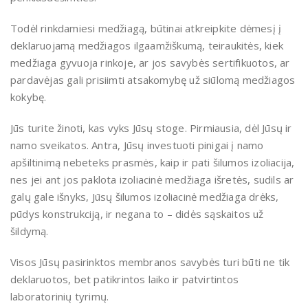
Todėl rinkdamiesi medžiagą, būtinai atkreipkite dėmesį į
deklaruojamą medžiagos ilgaamžiškumą, teiraukitės, kiek
medžiaga gyvuoja rinkoje, ar jos savybės sertifikuotos, ar
pardavėjas gali prisiimti atsakomybę už siūlomą medžiagos
kokybę.
Jūs turite žinoti, kas vyks Jūsų stoge. Pirmiausia, dėl Jūsų ir
namo sveikatos. Antra, Jūsų investuoti pinigai į namo
apšiltinimą nebeteks prasmės, kaip ir pati šilumos izoliacija,
nes jei ant jos paklota izoliacinė medžiaga išretės, sudils ar
galų gale išnyks, Jūsų šilumos izoliacinė medžiaga drėks,
pūdys konstrukciją, ir negana to – didės sąskaitos už
šildymą.
Visos Jūsų pasirinktos membranos savybės turi būti ne tik
deklaruotos, bet patikrintos laiko ir patvirtintos
laboratorinių tyrimų.