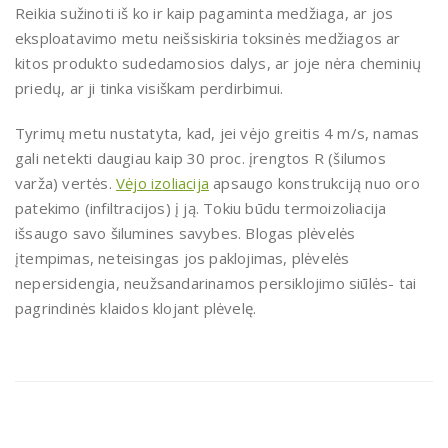
Reikia sužinoti iš ko ir kaip pagaminta medžiaga, ar jos
eksploatavimo metu neišsiskiria toksinės medžiagos ar
kitos produkto sudedamosios dalys, ar joje nėra cheminių
priedų, ar ji tinka visiškam perdirbimui.
Tyrimų metu nustatyta, kad, jei vėjo greitis 4 m/s, namas
gali netekti daugiau kaip 30 proc. įrengtos R (šilumos
varža) vertės.
Vėjo izoliacija
apsaugo konstrukciją nuo oro
patekimo (infiltracijos) į ją. Tokiu būdu termoizoliacija
išsaugo savo šilumines savybes. Blogas plėvelės
įtempimas, neteisingas jos paklojimas, plėvelės
nepersidengia, neužsandarinamos persiklojimo siūlės- tai
pagrindinės klaidos klojant plėvelę.