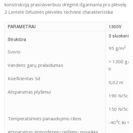
konstrukciją prasiskverbusi drėgmė išgarinama pro plėvelę.
2 Lentelė Difuzinės plėvelės techninė charakteristika
PARAMETRAI
1300V
3 sluoksniai
Struktūra
2
95 g/m
Svoris
> 1300 g/
Vandens garų pralaidumas
h
Koeficientas Sd
0,02 m
Atsparumas plyšimui
190 N/5cm
150 N/5cm
Temperatūrinės panaudojimo ribos
0
-40
C iki +
Atsparumas atmosferinių reiškinių poveikiui