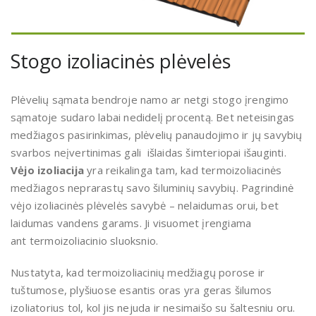
Stogo izoliacinės plėvelės
Plėvelių sąmata bendroje namo ar netgi stogo įrengimo
sąmatoje sudaro labai nedidelį procentą. Bet neteisingas
medžiagos pasirinkimas, plėvelių panaudojimo ir jų savybių
svarbos neįvertinimas gali išlaidas šimteriopai išauginti.
V
ėjo izoliacija
yra reikalinga tam, kad termoizoliacinės
medžiagos neprarastų savo šiluminių savybių. Pagrindinė
vėjo izoliacinės plėvelės savybė – nelaidumas orui, bet
laidumas vandens garams. Ji visuomet įrengiama
ant termoizoliacinio sluoksnio.
Nustatyta, kad termoizoliacinių medžiagų porose ir
tuštumose, plyšiuose esantis oras yra geras šilumos
izoliatorius tol, kol jis nejuda ir nesimaišo su šaltesniu oru.