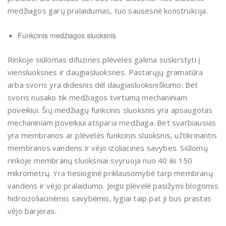
medžiagos garų pralaidumas, tuo sausesnė konstrukcija.
Funkcinis medžiagos sluoksnis
Rinkoje siūlomas difuzines plėveles galima suskirstyti į
viensluoksnes ir daugiasluoksnes. Pastarųjų gramatūra
arba svoris yra didesnis dėl daugiasluoksniškumo. Bet
svoris nusako tik medžiagos tvirtumą mechaniniam
poveikiui. Šių medžiagų funkcinis sluoksnis yra apsaugotas
mechaniniam poveikiui atsparia medžiaga. Bet svarbiausias
yra membranos ar plėvelės funkcinis sluoksnis, užtikrinantis
membranos vandens ir vėjo izoliacines savybes. Siūlomų
rinkoje membranų sluoksniai svyruoja nuo 40 iki 150
mikrometrų. Yra tiesioginė priklausomybė tarp membranų
vandens ir vėjo pralaidumo. Jeigu plėvelė pasižymi blogomis
hidroizoliacinėmis savybėmis, lygiai taip pat ji bus prastas
vėjo barjeras.