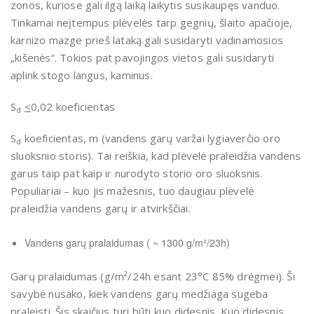
zonos, kuriose gali ilgą laiką laikytis susikaupęs vanduo.
Tinkamai neįtempus plėvelės tarp gegnių, šlaito apačioje,
karnizo mazge prieš lataką gali susidaryti vadinamosios
„kišenės“. Tokios pat pavojingos vietos gali susidaryti
aplink stogo langus, kaminus.
S
<
0,02 koeficientas
d
S
koeficientas, m (vandens garų varžai lygiaverčio oro
d
sluoksnio storis). Tai reiškia, kad plėvelė praleidžia vandens
garus taip pat kaip ir nurodyto storio oro sluoksnis.
Populiariai – kuo jis mažesnis, tuo daugiau plėvelė
praleidžia vandens garų ir atvirkščiai.
Vandens garų pralaidumas ( ~ 1300 g/m²/23h)
Garų pralaidumas (g/m²/24h esant 23°C 85% drėgmei). Ši
savybė nusako, kiek vandens garų medžiaga sugeba
praleisti. Šis skaičius turi būti kuo didesnis. Kuo didesnis