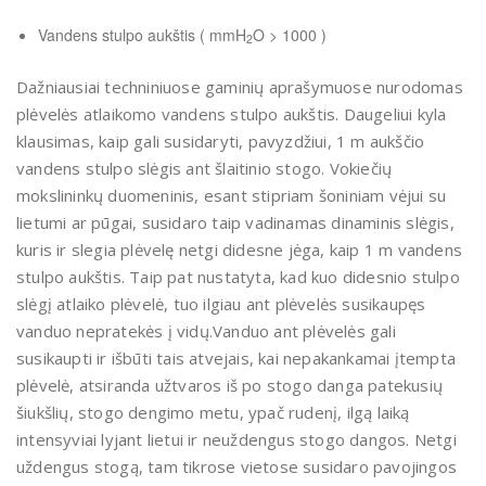
Vandens stulpo aukštis ( mmH
O > 1000 )
2
Dažniausiai techniniuose gaminių aprašymuose nurodomas
plėvelės atlaikomo vandens stulpo aukštis. Daugeliui kyla
klausimas, kaip gali susidaryti, pavyzdžiui, 1 m aukščio
vandens stulpo slėgis ant šlaitinio stogo. Vokiečių
mokslininkų duomeninis, esant stipriam šoniniam vėjui su
lietumi ar pūgai, susidaro taip vadinamas dinaminis slėgis,
kuris ir slegia plėvelę netgi didesne jėga, kaip 1 m vandens
stulpo aukštis. Taip pat nustatyta, kad kuo didesnio stulpo
slėgį atlaiko plėvelė, tuo ilgiau ant plėvelės susikaupęs
vanduo nepratekės į vidų.Vanduo ant plėvelės gali
susikaupti ir išbūti tais atvejais, kai nepakankamai įtempta
plėvelė, atsiranda užtvaros iš po stogo danga patekusių
šiukšlių, stogo dengimo metu, ypač rudenį, ilgą laiką
intensyviai lyjant lietui ir neuždengus stogo dangos. Netgi
uždengus stogą, tam tikrose vietose susidaro pavojingos