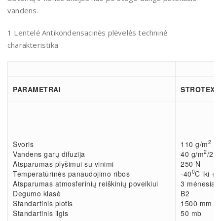
vandens.
1 Lentelė Antikondensacinės plėvelės techninė
charakteristika
PARAMETRAI
STROTEX 1
2
Svoris
110 g/m
2
Vandens garų difuzija
40 g/m
/24 
Atsparumas plyšimui su vinimi
250 N
0
Temperatūrinės panaudojimo ribos
-40
C iki +8
Atsparumas atmosferinių reiškinių poveikiui
3 mėnesiai
Degumo klasė
B2
Standartinis plotis
1500 mm
Standartinis ilgis
50 mb