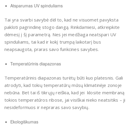
Atsparumas UV spinduliams
Tai yra svarbi savybė dėl to, kad ne visuomet pavyksta
pakloti pagrindinę stogo dangą. Rinkdamiesi, atkreipkite
dėmesį į šį parametrą. Nes jei medžiaga neatspari UV
spinduliams, tai kad ir kokį trumpą laikotarį bus
neapsaugota, praras savo funkcines savybes.
Temperatūrinis diapazonas
Temperatūrinis diapazonas turėtų būti kuo platesnis. Gali
atrodyti, kad tokių temperatūrų mūsų klimatinėje zonoje
nebūna. Bet tai iš tikrųjų reiškia, kad jei klosite membraną
tokios temperatūros ribose, jai visiškai nieko neatsitiks – ji
nesideformuos ir nepraras savo savybių.
Ekologiškumas