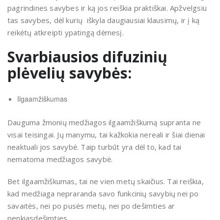
pagrindines savybes ir ką jos reiškia praktiškai. Apžvelgsiu
tas savybes, dėl kurių iškyla daugiausiai klausimų, ir į ką
reikėtų atkreipti ypatingą dėmesį.
Svarbiausios difuzinių
plėvelių savybės:
Ilgaamžiškumas
Dauguma žmonių medžiagos ilgaamžiškumą supranta ne
visai teisingai. Jų manymu, tai kažkokia nereali ir šiai dienai
neaktuali jos savybė. Taip turbūt yra dėl to, kad tai
nematoma medžiagos savybė.
Bet ilgaamžiškumas, tai ne vien metų skaičius. Tai reiškia,
kad medžiaga nepraranda savo funkcinių savybių nei po
savaitės, nei po pusės metų, nei po dešimties ar
penkiasdešimties.