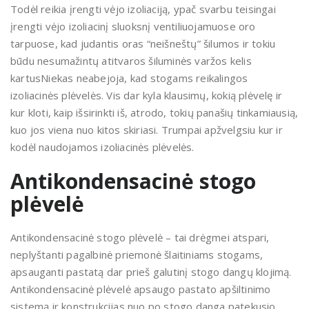
Todėl reikia įrengti vėjo izoliaciją, ypač svarbu teisingai
įrengti vėjo izoliacinį sluoksnį ventiliuojamuose oro
tarpuose, kad judantis oras “neišneštų” šilumos ir tokiu
būdu nesumažintų atitvaros šiluminės varžos kelis
kartusNiekas neabejoja, kad stogams reikalingos
izoliacinės plėvelės. Vis dar kyla klausimų, kokią plėvelę ir
kur kloti, kaip išsirinkti iš, atrodo, tokių panašių tinkamiausią,
kuo jos viena nuo kitos skiriasi. Trumpai apžvelgsiu kur ir
kodėl naudojamos izoliacinės plėvelės.
Antikondensacinė stogo
plėvelė
Antikondensacinė stogo plėvelė – tai drėgmei atspari,
neplyštanti pagalbinė priemonė šlaitiniams stogams,
apsauganti pastatą dar prieš galutinį stogo dangų klojimą.
Antikondensacinė plėvelė apsaugo pastato apšiltinimo
sistemą ir konstrukcijas nuo po stogo danga patekusio