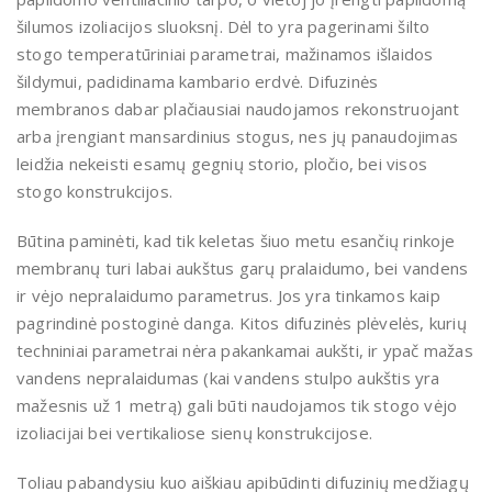
šilumos izoliacijos sluoksnį. Dėl to yra pagerinami šilto
stogo temperatūriniai parametrai, mažinamos išlaidos
šildymui, padidinama kambario erdvė. Difuzinės
membranos dabar plačiausiai naudojamos rekonstruojant
arba įrengiant mansardinius stogus, nes jų panaudojimas
leidžia nekeisti esamų gegnių storio, pločio, bei visos
stogo konstrukcijos.
Būtina paminėti, kad tik keletas šiuo metu esančių rinkoje
membranų turi labai aukštus garų pralaidumo, bei vandens
ir vėjo nepralaidumo parametrus. Jos yra tinkamos kaip
pagrindinė postoginė danga. Kitos difuzinės plėvelės, kurių
techniniai parametrai nėra pakankamai aukšti, ir ypač mažas
vandens nepralaidumas (kai vandens stulpo aukštis yra
mažesnis už 1 metrą) gali būti naudojamos tik stogo vėjo
izoliacijai bei vertikaliose sienų konstrukcijose.
Toliau pabandysiu kuo aiškiau apibūdinti difuzinių medžiagų