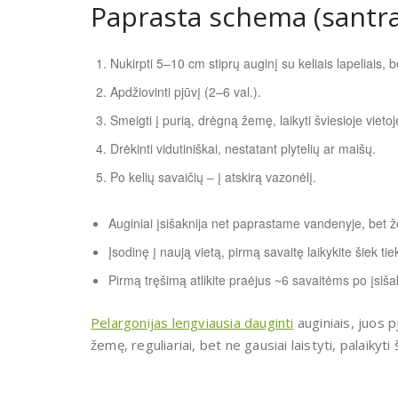
Paprasta schema (santra
Nukirpti 5–10 cm stiprų auginį su keliais lapeliais, b
Apdžiovinti pjūvį (2–6 val.).
Smeigti į purią, drėgną žemę, laikyti šviesioje vietoj
Drėkinti vidutiniškai, nestatant plytelių ar maišų.
Po kelių savaičių – į atskirą vazonėlį.
Auginiai įsišaknija net paprastame vandenyje, bet 
Įsodinę į naują vietą, pirmą savaitę laikykite šiek ti
Pirmą tręšimą atlikite praėjus ~6 savaitėms po įsiša
Pelargonijas lengviausia dauginti
auginiais, juos p
žemę, reguliariai, bet ne gausiai laistyti, palaikyti