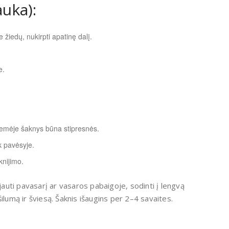
uka):
e žiedų, nukirpti apatinę dalį.
e.
žemėje šaknys būna stipresnės.
ek pavėsyje.
knijimo.
jauti pavasarį ar vasaros pabaigoje, sodinti į lengvą
 šilumą ir šviesą. Šaknis išaugins per 2–4 savaites.