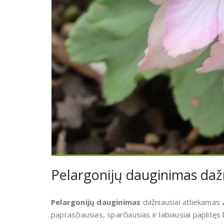
Pelargonijų dauginimas dažn
Pelargonijų dauginimas
dažniausiai atliekamas
paprasčiausias, sparčiausias ir labiausiai paplitęs 