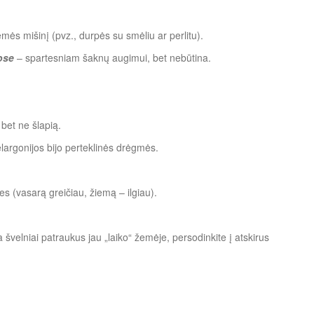
mės mišinį (pvz., durpės su smėliu ar perlitu).
ose
– spartesniam šaknų augimui, bet nebūtina.
bet ne šlapią.
elargonijos bijo perteklinės drėgmės.
es (vasarą greičiau, žiemą – ilgiau).
švelniai patraukus jau „laiko“ žemėje, persodinkite į atskirus