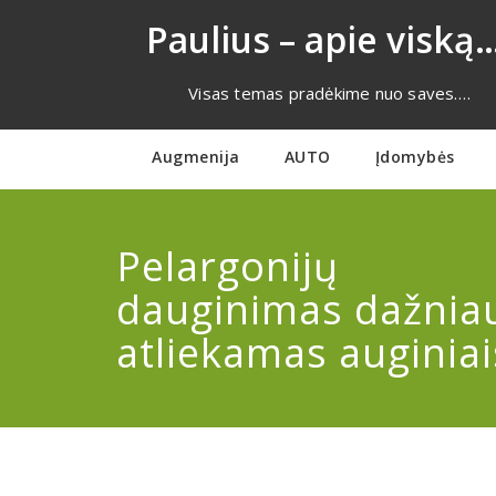
Eiti
Paulius – apie viską…
prie
turinio
Visas temas pradėkime nuo saves….
Augmenija
AUTO
Įdomybės
Pelargonijų
dauginimas dažniau
atliekamas auginiai