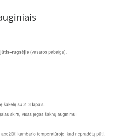
auginiais
jūtis–rugsėjis
(vasaros pabaiga).
nę šakelę su 2–3 lapais.
alas skirtų visas jėgas šaknų auginimui.
 apdžiūti kambario temperatūroje, kad nepradėtų pūti.