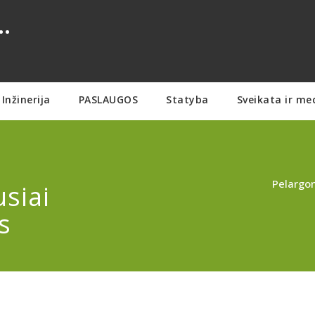
.
Inžinerija
PASLAUGOS
Statyba
Sveikata ir me
Pelargon
siai
s