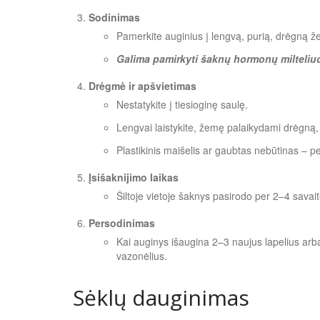
Sodinimas
Pamerkite auginius į lengvą, purią, drėgną že
Galima pamirkyti šaknų hormonų milteliu
Drėgmė ir apšvietimas
Nestatykite į tiesioginę saulę.
Lengvai laistykite, žemę palaikydami drėgną, 
Plastikinis maišelis ar gaubtas nebūtinas – p
Įsišaknijimo laikas
Šiltoje vietoje šaknys pasirodo per 2–4 savait
Persodinimas
Kai auginys išaugina 2–3 naujus lapelius arba 
vazonėlius.
Sėklų dauginimas