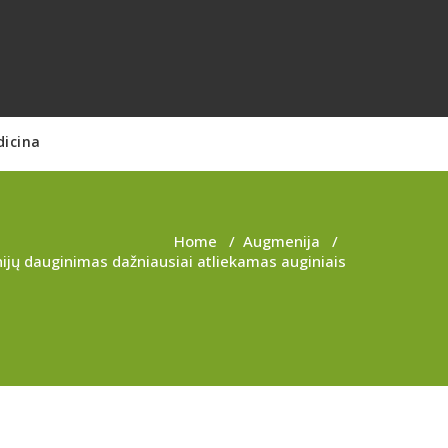
dicina
Home
/
Augmenija
/
ijų dauginimas dažniausiai atliekamas auginiais