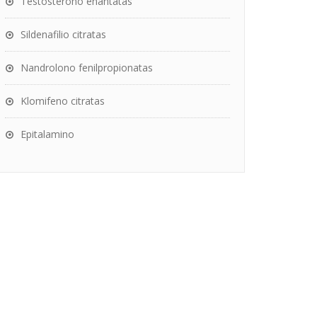
Testosterono enantatas
Sildenafilio citratas
Nandrolono fenilpropionatas
Klomifeno citratas
Epitalamino