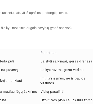
uoksniu, laistyti iš apačios, pridengti plėvele.
išlaikyti motininio augalo savybių (ypač spalvos).
Patarimas
deda pūti
Laistyti saikingai, geras drenažas
ina puvimą
Laikyti atvirai, gerai vėdinti
Imti tvirtesnius, ne iš pačios
knija, lenkiasi
viršūnės
ria mažiau jėgų šaknims
Viską pašalinti
gsta
Užpilti vos plonu sluoksniu žemės