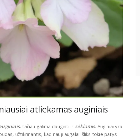
iausiai atliekamas auginiais
auginiais
, tačiau galima dauginti ir
sėklomis
. Auginiai yra
būdas, užtikrinantis, kad nauji augalai išliks tokie patys