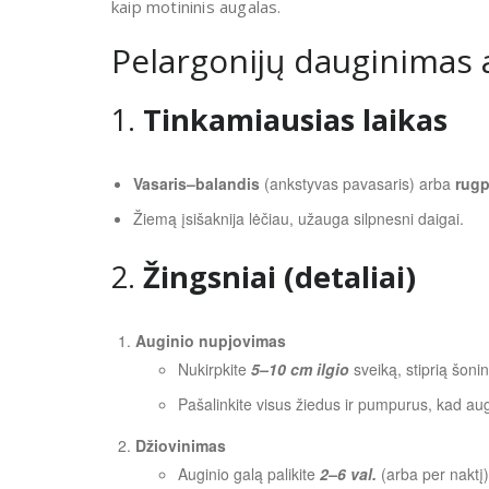
kaip motininis augalas.
Pelargonijų dauginimas 
1.
Tinkamiausias laikas
Vasaris–balandis
(ankstyvas pavasaris) arba
rugp
Žiemą įsišaknija lėčiau, užauga silpnesni daigai.
2.
Žingsniai (detaliai)
Auginio nupjovimas
Nukirpkite
5–10 cm ilgio
sveiką, stiprią šoni
Pašalinkite visus žiedus ir pumpurus, kad aug
Džiovinimas
Auginio galą palikite
2–6 val.
(arba per naktį)