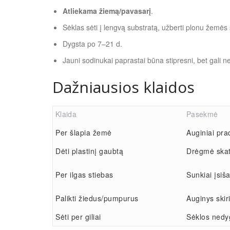
Atliekama žiemą/pavasarį
.
Sėklas sėti į lengvą substratą, užberti plonu žemės sl
Dygsta po 7–21 d.
Jauni sodinukai paprastai būna stipresni, bet gali ne
Dažniausios klaidos
Klaida
Pasekmė
Per šlapia žemė
Auginiai pra
Dėti plastinį gaubtą
Drėgmė skat
Per ilgas stiebas
Sunkiai įsiša
Palikti žiedus/pumpurus
Auginys ski
Sėti per giliai
Sėklos nedy