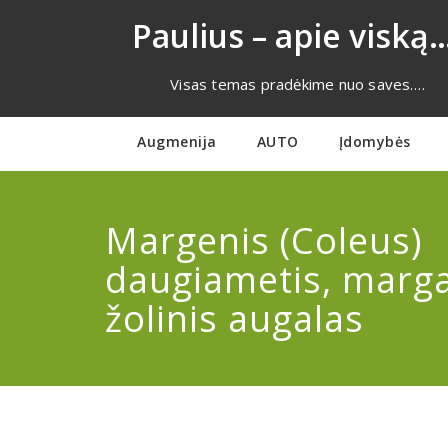
Eiti
Paulius – apie viską…
prie
turinio
Visas temas pradėkime nuo saves….
Augmenija
AUTO
Įdomybės
Margenis (Coleus)
daugiametis, marga
žolinis augalas