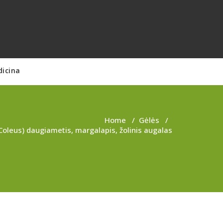
dicina
Home
/
Gėlės
/
Coleus) daugiametis, margalapis, žolinis augalas