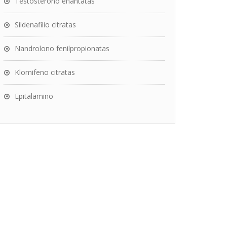
Testosterono enantatas
Sildenafilio citratas
Nandrolono fenilpropionatas
Klomifeno citratas
Epitalamino