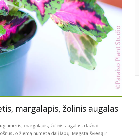
is, margalapis, žolinis augalas
augiametis, margalapis, žolinis augalas, dažnai
šnus, o žiemą numeta dalį lapų. Mėgsta šviesą ir