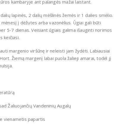
ūros kambaryje ant palangės mažai laistant.
alių lapinės, 2 dalių mėšlinės žemės ir 1 dalies smėlio.
 mėnesį į dėžutes arba vazonėlius. Ūgiai gali būti
per 5-7 dienas. Veisiant ūgiais galima išauginti norimos
 keičiasi.
auti margenio viršūnę ir neleisti jam žydėti. Labiausiai
 Hort.
Ž
iemą margenį labai puola žalieji amarai, todėl jį
ulsija.
eratūrą
sad Žaliuojančių Vandeninių Augalų
je vienametis papartis