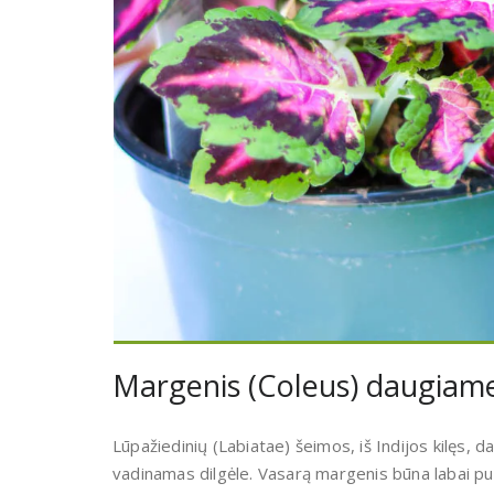
Margenis (Coleus) daugiamet
Lūpažiedinių (Labiatae) šeimos, iš Indijos kilęs, d
vadinamas
dilgėle.
Vasarą margenis būna labai puo