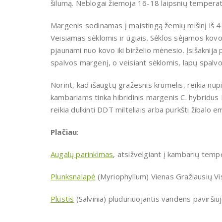
šilumą. Neblogai žiemoja 16-18 laipsnių temperat
Margenis sodinamas į maistingą žemių mišinį iš 4 d
Veisiamas sėklomis ir ūgiais. Sėklos sėjamos kovo
pjaunami nuo kovo iki birželio mėnesio. Įsišaknija 
spalvos margenį, o veisiant sėklomis, lapų spalvos
Norint, kad išaugtų gražesnis krūmelis, reikia nupi
kambariams tinka hibridinis margenis C. hybridus
reikia dulkinti DDT milteliais arba purkšti žibalo em
Plačiau
:
Augalų parinkimas
, atsižvelgiant į kambarių temp
Plunksnalapė
(Myriophyllum) Vienas Gražiausių Vi
Plūstis
(Salvinia) plūduriuojantis vandens paviršiu