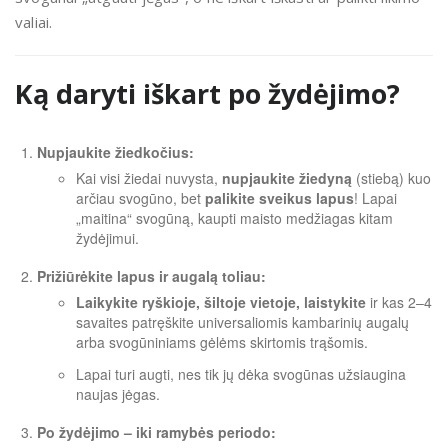
valiai.
Ką daryti iškart po žydėjimo?
Nupjaukite žiedkočius:
Kai visi žiedai nuvysta,
nupjaukite žiedyną
(stiebą) kuo
arčiau svogūno, bet
palikite sveikus lapus
! Lapai
„maitina“ svogūną, kaupti maisto medžiagas kitam
žydėjimui.
Prižiūrėkite lapus ir augalą toliau:
Laikykite ryškioje, šiltoje vietoje, laistykite
ir kas 2–4
savaites patręškite universaliomis kambarinių augalų
arba svogūniniams gėlėms skirtomis trąšomis.
Lapai turi augti, nes tik jų dėka svogūnas užsiaugina
naujas jėgas.
Po žydėjimo – iki ramybės periodo: