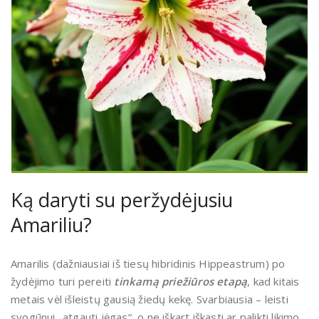
Ką daryti su peržydėjusiu
Amariliu?
Amarilis (dažniausiai iš tiesų hibridinis Hippeastrum) po
žydėjimo turi pereiti
tinkamą priežiūros etapą
, kad kitais
metais vėl išleistų gausią žiedų kekę. Svarbiausia – leisti
svogūnui „atgauti jėgas“, o ne iškart iškasti ar palikti likimo