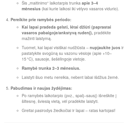
Šis „maitinimo“ laikotarpis trunka
apie 3–4
mėnesius
(kai kurie laikosi iki vėlyvo vasaros vidurio).
Pereikite prie ramybės periodo:
Kai lapai pradeda gelsti, lėtai džiūti (paprastai
vasaros pabaigoje/ankstyvą rudenį),
pradėkite
mažinti laistymą.
Tuomet, kai lapai visiškai nudžiūsta –
nupjaukite juos
ir
pastatykite svogūną su vazonu vėsioje (apie +10–
15 °C), sausoje, šešėlingoje vietoje.
Ramybė trunka 2–3 mėnesius.
Laistyti šiuo metu nereikia, nebent labai išdžius žemė.
Pabudimas ir naujas žydėjimas:
Po ramybės laikotarpio (pvz., spalį–sausį) išneškite į
šiltesnę, šviesią vietą, vėl pradėkite laistyti.
Greitai pasirodys žiedkočiai ir lapai – ratas kartojasi!