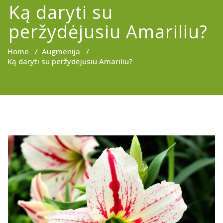
Ką daryti su
peržydėjusiu Amariliu?
Home
/
Augmenija
/
Ką daryti su peržydėjusiu Amariliu?