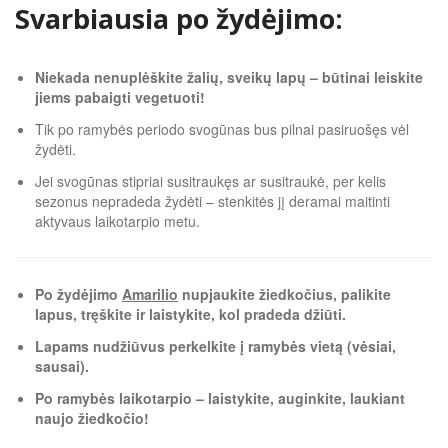
Svarbiausia po žydėjimo:
Niekada nenuplėškite žalių, sveikų lapų – būtinai leiskite
jiems pabaigti vegetuoti!
Tik po ramybės periodo svogūnas bus pilnai pasiruošęs vėl
žydėti.
Jei svogūnas stipriai susitraukęs ar susitraukė, per kelis
sezonus nepradeda žydėti – stenkitės jį deramai maitinti
aktyvaus laikotarpio metu.
Po žydėjimo
Amarilio
nupjaukite žiedkočius, palikite
lapus, tręškite ir laistykite, kol pradeda džiūti.
Lapams nudžiūvus perkelkite į ramybės vietą (vėsiai,
sausai).
Po ramybės laikotarpio – laistykite, auginkite, laukiant
naujo žiedkočio!