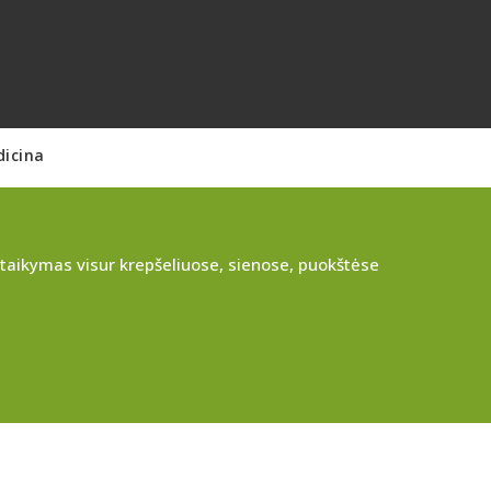
dicina
itaikymas visur krepšeliuose, sienose, puokštėse