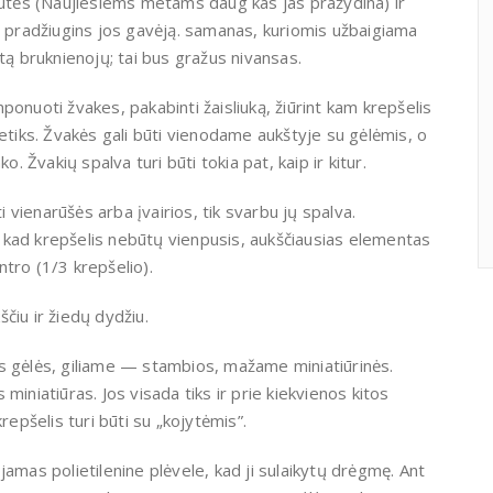
lnutės (Naujiesiems metams daug kas jas pražydina) ir
i pradžiugins jos gavėją. samanas, kuriomis užbaigiama
tą bruknienojų; tai bus gražus nivansas.
onuoti žvakes, pakabinti žaisliuką, žiūrint kam krepšelis
netiks. Žvakės gali būti vienodame aukštyje su gėlėmis, o
. Žvakių spalva turi būti tokia pat, kaip ir kitur.
vienarūšės arba įvairios, tik svarbu jų spalva.
 kad krepšelis nebūtų vienpusis, aukščiausias elementas
entro (1/3 krepšelio).
ščiu ir žiedų dydžiu.
gėlės, giliame — stambios, mažame miniatiūrinės.
miniatiūras. Jos visada tiks ir prie kiekvienos kitos
repšelis turi būti su „kojytėmis”.
ojamas polietilenine plėvele, kad ji sulaikytų drėgmę. Ant