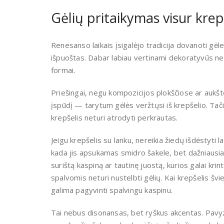
Gėlių pritaikymas visur kre
Renesanso laikais įsigalėjo tradicija dovanoti gėl
išpuoštas. Dabar labiau vertinami dekoratyvūs ned
formai.
Priešingai, negu kompozicijos plokščiose ar aukš
įspūdį — tarytum gėlės veržtųsi iš krepšelio. Tačia
krepšelis neturi atrodyti perkrautas.
Jeigu krepšelis su lanku, nereikia žiedų išdėstyti la
kada jis apsukamas smidro šakele, bet dažniausiai
surištą kaspiną ar tautinę juostą, kurios galai kr
spalvomis neturi nustelbti gėlių. Kai krepšelis š
galima pagyvinti spalvingu kaspinu.
Tai nebus disonansas, bet ryškus akcentas. Pavy