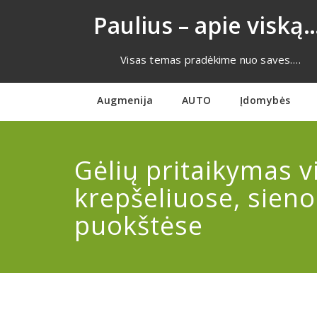
Eiti
Paulius – apie viską…
prie
turinio
Visas temas pradėkime nuo saves….
Augmenija
AUTO
Įdomybės
Gėlių pritaikymas v
krepšeliuose, sieno
puokštėse