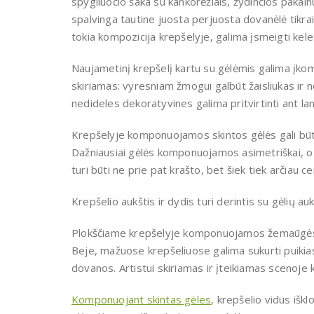
spygliuočio šaka su kankorėžiais, žydinčios paka
spalvinga tautine juosta perjuosta dovanėlė tikra
tokia kompozicija krepšelyje, galima įsmeigti kele
Naujametinį krepšelį kartu su gėlėmis galima įkomp
skiriamas: vyresniam žmogui galbūt žaisliukas ir 
nedideles dekoratyvines galima pritvirtinti ant lanko
Krepšelyje komponuojamos skintos gėlės gali būti 
Dažniausiai gėlės komponuojamos asimetriškai, o
turi būti ne prie pat krašto, bet šiek tiek arčiau c
Krepšelio aukštis ir dydis turi derintis su gėlių auk
Plokščiame krepšelyje komponuojamos žemaūgės 
Beje, mažuose krepšeliuose galima sukurti puikias 
dovanos. Artistui skiriamas ir įteikiamas scenoje k
Komponuojant skintas gėles
, krepšelio vidus iškl