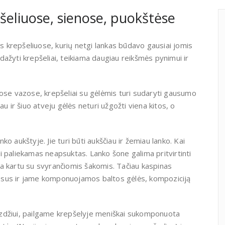
pšeliuose, sienose, puokštėse
es krepšeliuose, kurių netgi lankas būdavo gausiai jomis
ažyti krepšeliai, teikiama daugiau reikšmės pynimui ir
tose vazose, krepšeliai su gėlėmis turi sudaryti gausumo
u ir šiuo atveju gėlės neturi užgožti viena kitos, o
nko aukštyje. Jie turi būti aukščiau ir žemiau lanko. Kai
 paliekamas neapsuktas. Lanko šone galima pritvirtinti
inta kartu su svyrančiomis šakomis. Tačiau kaspinas
viesus ir jame komponuojamos baltos gėlės, kompoziciją
zdžiui, pailgame krepšelyje meniškai sukomponuota