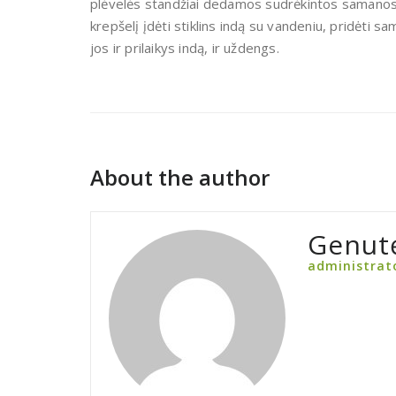
plėvelės standžiai dedamos sudrėkintos samanos 
krepšelį įdėti stiklins indą su vandeniu, pridėti 
jos ir prilaikys indą, ir uždengs.
About the author
Genut
administrat