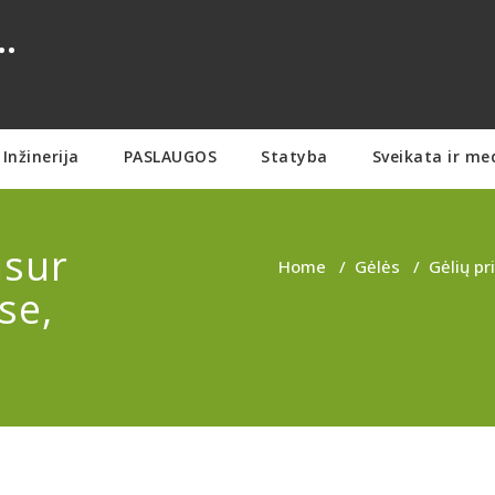
.
Inžinerija
PASLAUGOS
Statyba
Sveikata ir me
isur
Home
/
Gėlės
/
Gėlių pr
se,