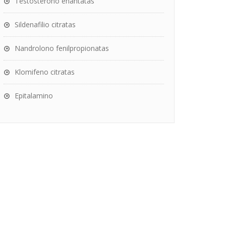
Testosterono enantatas
Sildenafilio citratas
Nandrolono fenilpropionatas
Klomifeno citratas
Epitalamino