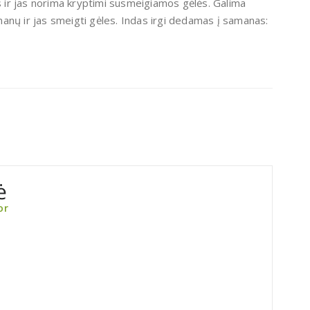
ir jas norima kryptimi susmeigiamos gėlės. Galima
samanų ir jas smeigti gėles. Indas irgi dedamas į samanas:
ė
or